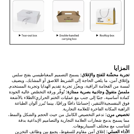
المزايا
تجربة محسَّنة للفتح والإغلاق:
يسمح التصميم المغناطيسي بفتح سلس
وإغلاق آمن، ما يلغي الحاجة إلى الشريط اللاصق أو المشابك، ويضيف
لمسة من الفخامة الراقية، ويعزِّز تجربة تقديم الهدايا وتجربة المستخدم.
ملمسٌ متفوقٌ وجاذبية بصرية ممتازة:
تُوفِّر ورقة التخصّص عالية الجودة
كمادة أساسية، جنبًا إلى جنب مع عمليات الختم الحراري/الطلاء بالأشعة
فوق البنفسجية/التنقير، إحساسًا دافئًا وراقيًا، بينما تُبرز ألوان الطباعة
الزاهية المكانة الفاخرة للعلامة التجارية.
تخصيص مرِن:
تدعم التخصيص الكامل من حيث الحجم والشكل والنمط،
مما يسمح بدمج شعارات العلامة التجارية والتصاميم الإبداعية بدقة
لتتناسب مع مختلف السيناريوهات.
الأداء العملي:
إغلاق آمن مقاوم للسقوط، يجمع بين وظائف التخزين