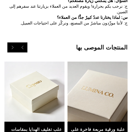
السؤال: هل يمكنني زيارة مصنعكم؟
ج: نرحب بكم بحرارة! ويقوم العديد من العملاء بزيارتنا عند سفرهم إلى
الصين.
س: لماذا يختارنا عددٌ كبيرٌ جدًّا من العملاء؟
ج: لأننا مورِّدون مباشرٌ من المصنع، ونركّز على احتياجات العميل.
المنتجات الموصى بها
علبة ورقية مربعة فاخرة على
علب تغليف الهدايا بمقاسات