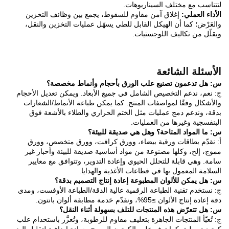
لتتناسب مع مختلف السيناريوهات.
الأداء العملي:
إغلاق آمن مقاوم للسقوط، يجمع بين وظائف التخزين
والعَرْض؛ كما أن الهيكل القابل للطي يسهّل عمليات التخزين والنقل،
ويقلّل من تكاليف اللوجستيات.
الأسئلة الشائعة
س: هل تدعمون تصنيع علب الورق بأحجام وأنماط مخصصة؟
ج: نعم، ندعم التخصيص الشامل في جميع الأبعاد. ويمكن تعديل الأحجام
والأشكال وفقًا لمواصفات المنتج. كما يمكن طباعة الأنماط/الشعارات
بدقة، وندعم دمج عمليات مثل الختم الحراري والطلاء بالأشعة فوق
البنفسجية وغيرها من العمليات.
س: ما المواد المتاحة؟ وهل هي صديقة للبيئة؟
أ: نقدّم بطاقات ورقية بيضاء، وورق كرافت، وورق متخصص، وورق
مموج، إلخ، وكلها مصنوعة من مواد أساسية صديقة للبيئة وأحبار غير
سامة. وهي قابلة للتحلل الحيوي وإعادة التدوير، وتتوافق مع معايير
السلامة المعمول بها في قطاعات الأغذية والهدايا.
س: هل يمكن للألوان المطبوعة إعادة إنتاج التصميم بدقة؟
ج: نستخدم تقنية الطباعة الرقمية عالية الدقة/الطباعة الأوفست، ومدى
دقة إعادة إنتاج الألوان ≥95%، ونقدّم خدمة مطابقة ألوان بانتون.
س: هل تتعرّض هذه المنتجات للتلف بسهولة أثناء النقل؟
ج: تُعبّأ المنتجات الجاهزة بتغليف مقاوم للرطوبة، وتُعزَّز باستخدام علب