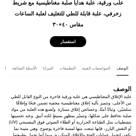
علب ورقية، علبة هدايا صلبة مغناطيسية مع شريط
زخرفي، علبة قابلة للطي للتغليف لعلبة الساعات
مقاس ٤٠×٣٠
استفسار
الوصف
المواصفات الفنية
التطبيقات
المزايا
الأسئلة الشائعة
المن
الوصف
علبة الإغلاق المغناطيسي هي علبة ورقية فاخرة من النوع القابل للطي
من الأعلى، وتتميز بآلية إغلاق مغناطيسية مخفية تضمن فتحًا وإغلاقًا
سلسَيْن، وثباتًا آمنًا، وخصائص إغلاق ممتازة. وتُصنع هذه العلبة من مواد
صلبة تحافظ على شكلها، وتتميّز بمظهرٍ بسيطٍ لكنه أنيق. وعند تحسينها
بتشطيبات مثل الطباعة الحرارية أو الطلاء الضوئي فوق البنفسجي (UV)
أو النقش البارز، فإنها تنبعث منها لمسة فاخرة بوضوح. وهي متينة بما
يكفي لتحمل عمليات الفتح والإغلاق المتكررة، وبما أنها تحمل بطبيعتها