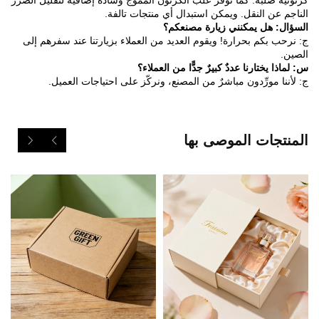
كرتونية صلبة. كما توفر علب الكرتون المموج وسادة إضافية لتقليل الضرر
الناجم عن النقل. ويمكن استبدال أي منتجات تالفة.
السؤال: هل يمكنني زيارة مصنعكم؟
ج: نرحب بكم بحرارة! ويقوم العديد من العملاء بزيارتنا عند سفرهم إلى
الصين.
س: لماذا يختارنا عددٌ كبيرٌ جدًّا من العملاء؟
ج: لأننا مورِّدون مباشرٌ من المصنع، ونركّز على احتياجات العميل.
المنتجات الموصى بها