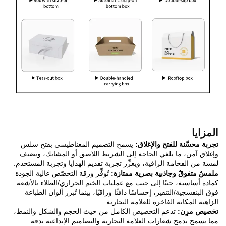
المزايا
تجربة محسَّنة للفتح والإغلاق:
يسمح التصميم المغناطيسي بفتح سلس
وإغلاق آمن، ما يلغي الحاجة إلى الشريط اللاصق أو المشابك، ويضيف
لمسة من الفخامة الراقية، ويعزِّز تجربة تقديم الهدايا وتجربة المستخدم.
ملمسٌ متفوقٌ وجاذبية بصرية ممتازة:
تُوفِّر ورقة التخصّص عالية الجودة
كمادة أساسية، جنبًا إلى جنب مع عمليات الختم الحراري/الطلاء بالأشعة
فوق البنفسجية/التنقير، إحساسًا دافئًا وراقيًا، بينما تُبرز ألوان الطباعة
الزاهية المكانة الفاخرة للعلامة التجارية.
تخصيص مرِن:
تدعم التخصيص الكامل من حيث الحجم والشكل والنمط،
مما يسمح بدمج شعارات العلامة التجارية والتصاميم الإبداعية بدقة