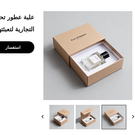
علبة عطور تحت
التجارية لتعبئت
استفسار