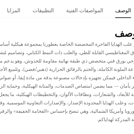
الوصف
المواصفات الفنية
التطبيقات
المزايا
وصف
 علب الهدايا الفاخرة المخصصة الخاصة بعطورنا بمجموعة هيكلية أساسية
اق المغناطيسي القابلة للطي، والعلب ذات النمط الكتابي، وتصاميم مُش
جي بورق فني متخصص ذي طبقة نهائية مقاومة للخدوش، وهو يدعم مجمو
عة الملونة الكاملة، والختم بالرقائق الحرارية (ذهبي/فضي)، وتلميع الأجزا
 الداخلي فيمكن تجهيزه بإدخالات مصنوعة بدقة من مادة إيفا، أو صواني
 بأمان — مما يضمن امتصاص الصدمات، والمتانة الهيكلية، وحماية الز
 للأبعاد، والشعارات، ونطاقات الألوان، والتخطيطات الهيكلية، ما يجع
ات، وعلب الهدايا المحدودة الإصدار، والإصدارات التعاونية الموسمية. و
روبا وأمريكا الشمالية، وهي تنضح بإحساس «الفخامة الخفيفة» والرقي، 
ة المدركة لهداياكم.