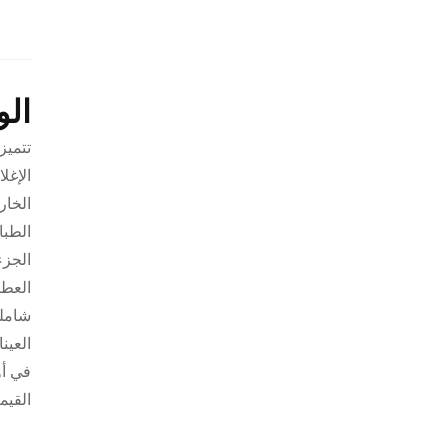
ال
تتميز
الإغل
الخار
الطبا
الجزء
العطر
شاملة
العين
في أو
القيم