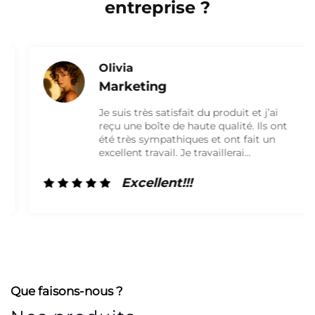
entreprise ?
Olivia
Marketing
Je suis très satisfait du produit et j’ai
reçu une boîte de haute qualité. Ils ont
été très sympathiques et ont fait un
excellent travail. Je travaillerai
certainement à nouveau avec eux à
l’avenir !
Excellent!!!
Que faisons-nous ?