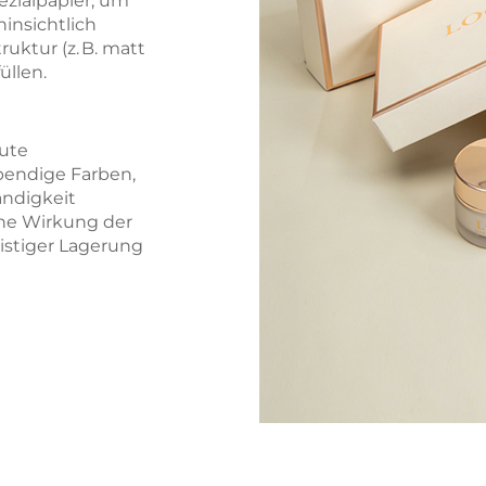
ezialpapier, um
insichtlich
uktur (z. B. matt
üllen.
gute
bendige Farben,
ändigkeit
che Wirkung der
ristiger Lagerung