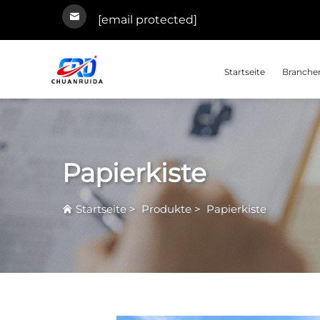
[email protected]
Startseite
Branchen
Papierkiste
Startseite
>
Produkte
>
Papierkiste