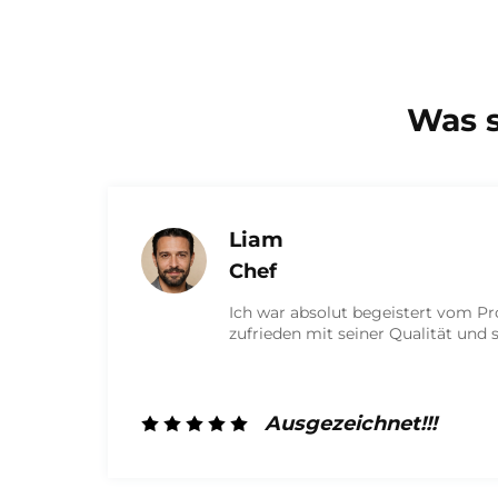
Was 
Ich bin Olivia
Marketing
kt und bin sehr
Ich bin sehr zufr
inem Design.
hochwertige Verpa
äußerst freundlic
geleistet. Ich wer
ihnen zusammena
Ausgezeic