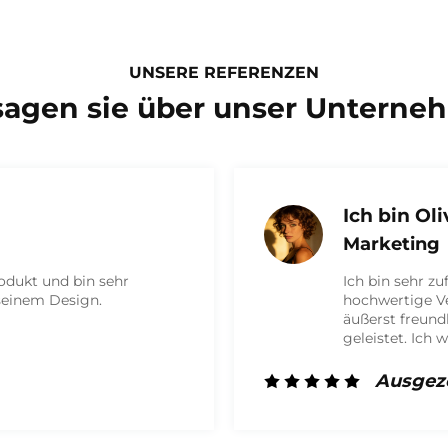
UNSERE REFERENZEN
sagen sie über unser Unterne
.
ieden mit dem Produkt und habe eine
ckung erhalten. Die Mitarbeiter waren
h und haben hervorragende Arbeit
de auf jeden Fall zukünftig wieder mit
rbeiten!
hnet!!!