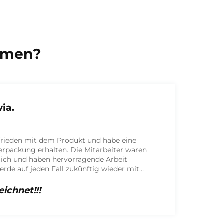
hmen?
William
Verkauf
Hervorragende Druck- und Farbqualität der Box
Ausgezeichnet!!!