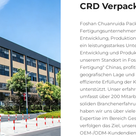
CRD Verpac
Foshan Chuanruida Packa
Fertigungsunternehmen,
Entwicklung, Produktion s
ein leistungsstarkes Un
Entwicklung und Produk
unserem Standort in Fos
Fertigung“ Chinas, profi
geografischen Lage und 
effiziente Erfüllung de
unterstützt. Unser erfa
umfasst über 200 Mitarbe
soliden Branchenerfahr
haben wir uns über viele
Expertise im Bereich Ge
verfolgen das Ziel, uns
OEM-/ODM-Kundendienst