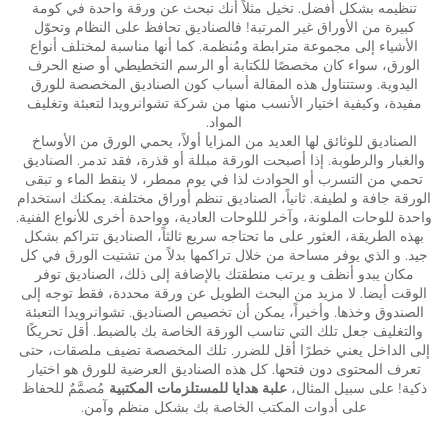
تنظيمه بشكل أفضل. تخيل مثلاً أنك تبحث عن ورقة واحدة في كومة
كبيرة من الأوراق غير المرتبة! فالصناديق تحافظ على النظام وتحوّل
الأشياء إلى مجموعة مترابطة ومُنظمة. كما أنها مناسبة لمختلف أنواع
الورق، سواء كان مخصصًا للكتابة أو الرسم التخطيطي أو صنع الحرف
اليدوية. وستتناول هذه المقالة أسباب كون الصناديق المخصصة للورق
مفيدة، وكيفية اختيار الأنسب منها من شركة تشوانرويدا لتعبئة وتغليف
المواد.
الصناديق للوثائق لها العديد من المزايا أولاً، يحمي الورق من الأوساخ
والغبار والرطوبة. إذا أصبحت الورقة مبللة أو قذرة، فقد تدمر. الصناديق
تحمي من التسرب أو الحوادث لذا في يوم ممطر، لا ينقط الماء و تبقى
الورقة جافة و لطيفة. ثانياً، الصناديق تنظم أوراق مختلفة. يمكنك استخدام
واحدة للوحات الملونة، وآخر لللوحات العادية، وواحدة أخرى للأنواع الفنية.
بهذه الطريقة، العثور على ما تحتاجه سريع ثالثاً، الصناديق تتراكم بشكل
جيد. و الذي يوفر مساحة من خلال تراكمها بدلاً من تشتيت الورق في كل
مكان يبدو أنظف و يرتب منطقتك بالإضافة إلى ذلك، الصناديق توفر
الوقت أيضا. لا مزيد من البحث الطويل عن ورقة محددة، فقط توجه إلى
الصندوق وخذها. وأخيراً، يمكن أن تخصيص الصناديق. تشوانرويدا التعبئة
والتغليف جعل تلك التي تناسب الورقة الخاصة بك بالضبط. أقل تحريكًا
إلى الداخل يعني خطرًا أقل للضرر. تلك المخصصة تضيف ملصقات، حتى
تعرف المحتوى دون فتحها. كل هذه الصناديق العرضية للورق هو اختيار
ذكية! على سبيل المثال،
علبة هدايا للمستلزمات المكتبية
مُصمَّمٌ للحفاظ
على أدوات المكتب الخاصة بك بشكل منظم وآمن.