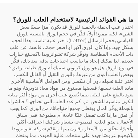
ما هي الفوائد الرئيسية لاستخدام العلب للورق؟
اختيار علب الجملة بالجملة للورق قد يكون أمرًا صعبًا بعض
الشيء، لكنه ممتع! أولاً، فكّر في حجم الورق. بالنسبة للورق
القياسي بحجم الرسائل (Letter)، اختر علبة تناسب هذا الحجم
بشكل جيد. وإذا كان الورق أكبر أو أصغر حجمًا، فابحث عن علب
ذات الأحجام المطابقة. وتوفّر شركة تشوانرويدا باكيجينغ خيارات
عديدة، لذا يمكنك إيجاد ما يناسب احتياجاتك بدقة. بعد ذلك، فكّر
في نوع الورق: هل هو ورق كرتوني سميك أم ورق طباعة رقيق؟
وبعض العلب أقوى من غيرها. وللورق الثقيل أو القابل للكسر،
اختر علبة تحمِله دون أن تنكسر. ومن العوامل الأساسية الأخرى
مادة العلبة نفسها: فبعضها مصنوع من مواد معاد تدويرها، وهو ما
يعود بالنفع على البيئة، بينما تُصنع علب أخرى من مواد أكثر متانة
لتكون مناسبة للشحن. ثم، كم عدد العلب التي تحتاجها؟ فالشراء
بالجملة يوفّر المال ويغطي جميع احتياجاتك من الورق. كما يجب
أن تقرّر ما إذا كنت تفضل علبًا عادية أم مطبوعة: ففي سياق
الأعمال، تبدو العلب المطبوعة بشعار شركتك احترافية أكثر.
وأخيرًا، تحقّق من الأسعار وقارن بينها. وتقدّم شركة تشوانرويدا
باكيجينغ عروضًا جيدة على منتجات عالية الجودة، مما يمنحك