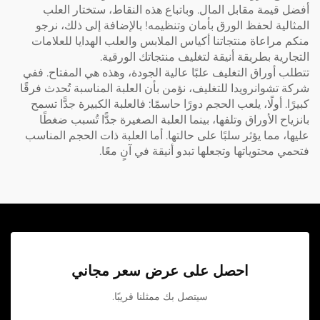
أفضل قيمة مقابل المال. وباتباع هذه النقاط، ستختار العلب
المثالية لحفظ الورق بأمان وتنظيمه! بالإضافة إلى ذلك، نرجو
منكم مراعاة منتجاتنا
أكياس الملابس والعلب الهدايا للعلامات
التجارية
بطريقة أنيقة لتغليف منتجاتك الورقية.
تتطلب أوراق التغليف علبًا عالية الجودة، وهذه هي المفتاح. ففي
شركة تشوانرويدا للتغليف، نؤمن بأن العلبة المناسبة تُحدث فرقًا
كبيرًا. أولًا، يلعب الحجم دورًا حاسمًا: فالعلبة الكبيرة جدًّا تسمح
بانزياح الأوراق وتلفها، بينما العلبة الصغيرة جدًّا تُسبب ضغطًا
عليها، مما يؤثر سلبًا على حالتها. أما العلبة ذات الحجم المناسب
فتحمي محتوياتها وتجعلها تبدو أنيقة في آنٍ معًا.
احصل على عرض سعر مجاني
سيتصل بك ممثلنا قريبًا.