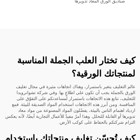
صناديق الورق المعاد تدويرها
كيف تختار العلب الجملة المناسبة
لمنتجاتك الورقية؟
عالم التغليف يتغير باستمرار، وهناك اتجاهات مثيرة في مجال تغليف
الورق بالجملة يجب أن تكون على اطلاعٍ بها. وفي شركة تشوانرويدا
للتغليف، نتابع هذه الاتجاهات باستمرار لمساعدتكم على التفوّق على
المنافسة. ومن أبرز هذه الاتجاهات استخدام المواد الصديقة للبيئة. فمع
ازدياد اهتمام الناس بالبيئة، يفضّلون المواد المصنوعة من مواد معاد
تدويرها أو القابلة للتحلل. وهذا أمرٌ مفيدٌ للأعمال التجارية أيضًا، لأنه يعكس
التزام شركتكم بالحفاظ على كوكب الأرض.
كيف تُحسّن تغليف منتجاتك باستخدام