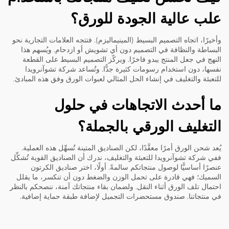
علب عالية الجودة للورق؟
وأخيرًا، اتجاه التصميم البسيط (المينيماليزم). فتتجه العلامات التجارية نحو
البساطة والنظافة في التصميم دون أي تشويش أو ازدحام. ويُسهم هذا
النهج في جعل المنتج يبدو فاخرًا. ويركّز التصميم البسيط على القطعة
نفسها، دون استخدام رسومات كثيرة جدًّا. وتُساعد شركة تشوآنرويدا
للتعبئة والتغليف في إنشاء الحل المثالي لعبوات الورق وفق هذه المبادئ.
ما أحدث الاتجاهات في حلول
التغليف الورقي بالجملة؟
يُعد شحن الورق أمرًا معقَّدًا، لكن الصناديق المتينة تُسهِّل هذه العملية.
ففي شركة تشوآنرويدا للتعبئة والتغليف، ندرك أن الصناديق القوية تُشكِّل
عنصرًا أساسيًّا لوصول منتجاتكم سالمةً. أولًا، اختر صناديق الكرتون
السميك؛ فهي قادرة على تحمل الوزن والضغط دون أن تنكسر، ما يقلل
احتمال تلف الورق أثناء النقل. ولضمان بقاء منتجاتك آمنة، ننصحكم بالنظر
في منتجاتنا.
صندوق مستحضرات التجميل
لإضافة طبقة حماية إضافية.