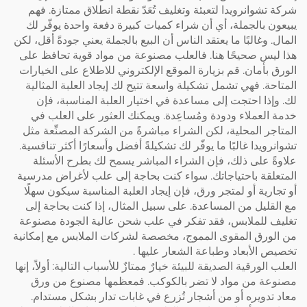
شركة تشوانرويدا لتعبئة وتغليف تُعَدّ نقطة انطلاق ممتازة. فهم
يبيعون بالجملة، أي أن شراء كميات كبيرة دفعة واحدة يوفّر لك
المال. وغالبًا ما يعتقد الناس أن البيع بالجملة يعني جودةً أقل، لكن
هذا ليس صحيحًا هنا. فالعلب مصنوعة من مواد قوية تحافظ على
الورق بأمان. قم بزيارة الموقع الإلكتروني للاطلاع على الخيارات
المتاحة. فهي تشمل تشكيلة واسعة تتيح لك إيجاد العلبة المثالية
لك. وإذا احتجت إلى مساعدة في اختيار العلبة المناسبة، فإن
خدمة العملاء ودودة ومُساعِدة. ويمكنك العثور على العلب في
المتاجر المحلية، لكن الشراء مباشرةً من الشركة المصنِّعة مثل
تشوانرويدا غالبًا ما يوفّر لك تشكيلةً أفضل وأسعارًا أكثر تنافسية.
علاوةً على ذلك، فإن الشراء المباشر يسمح لك بطرح الأسئلة
المتعلقة باحتياجاتك. سواء كنت بحاجة إلى علب لأغراض مدرسية
أو تجارية أو لمتجر ورق، فإن إيجاد العلبة المناسبة سيكون سهلًا
مع القليل من المساعدة. على سبيل المثال، إذا كنت بحاجة إلى
تغليف للملابس، فقد تفكر في
علب شحن عالية الجودة مصنوعة
من الورق المقوى المموج، مخصصة لشركات الملابس مع إمكانية
تخصيص الأبعاد وطباعة الشعار عليها
.
العلب الورقية الصديقة للبيئة خيارٌ ممتازٌ للأسباب التالية: أولاً، إنها
مصنوعة من مواد لا تضر بالكوكب. فمعظمها مصنوع من ورق
معاد تدويره أو من أشجار تُزرع في غابات تدار بشكل مستدام.