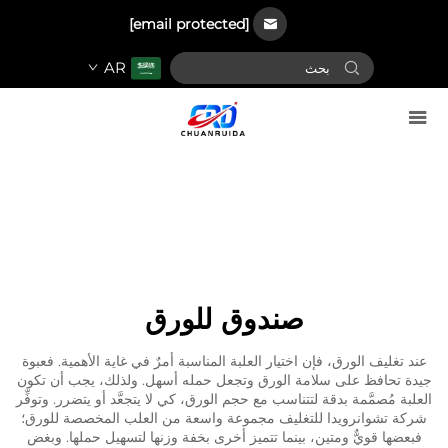
[email protected]
AR
صندوق للورق
عند تغليف الورق، فإن اختيار العلبة المناسبة أمرٌ في غاية الأهمية. فعبوة
جيدة تحافظ على سلامة الورق وتجعل حمله أسهل. ولذلك، يجب أن تكون
العلبة مُصمَّمة بدقة لتتناسب مع حجم الورق، كي لا يتجعَّد أو يتضرر. وتوفِّر
شركة تشوانرويدا للتغليف مجموعة واسعة من العلب المخصصة للورق؛
فبعضها قويٌّ ومتين، بينما تتميز أخرى بخفة وزنها لتسهيل حملها. وبغض