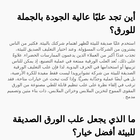
أين تجد علبًا عالية الجودة بالجملة
للورق؟
استخدم علبًا صديقة للبيئة لتُظهر اهتمام شركتك بالبيئة. فكثير من الناس
يشترون من الشركات المسؤولة. وعند اختيار التغليف الصديق للبيئة،
تجذب عددًا أكبر من العملاء الذين يدعمون الممارسات الخضراء. علاوةً
على ذلك، تُعد العلب الورقية ممتعة في عملية التصنيع، إذ يمكن للناس
تزيينها أو استخدامها في الحرف اليدوية. لذا فإن علب التغليف الورقية
الصديقة للبيئة من شركة تشوانرويدا ليست فقط مفيدة للكرة الأرضية،
بل هي أيضًا عملية وجذّابة بصريًّا. وإذا كنت تبحث عن خيارات متاحة، فقد
ترغب في إلقاء نظرة على
علب تنظيم قابلة للطي مصنوعة من الورق
المقوى المموج لتخزين الملابس وخزائن الملابس، ذات بناء متين وتصميم
مدمج
.
ما الذي يجعل علب الورق الصديقة
للبيئة أفضل خيار؟