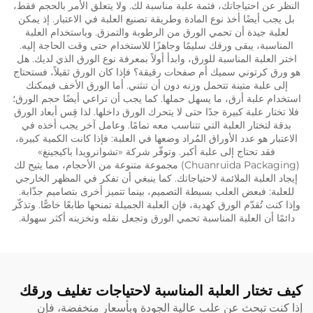
النظر عن احتياجاتك، فثمة علبة مناسبة لك. ولا يتعلق الأمر بالحجم فقط،
بل يجب أيضًا أخذ نوع المادة وطريقة تصنيع العلبة في الاعتبار. إذ يمكن
لعلبة جيدة أن تحمي الورق من الرطوبة والتمزق. وباستخدام العلبة
المناسبة، يبقى ورقك سليمًا وجاهزًا للاستخدام حتى وقت الحاجة إليه.
اختر العلبة المناسبة للورق، وابدأ أولاً بمعرفة نوع الورق الذي لديك. هل
هو ورق كرتوني سميك أم صفحات رقيقة؟ فإذا كان الورق ثقيلاً، فستحتاج
إلى علبة متينة تتحمل وزنه دون أن تنثني. أما الورق الأخف فيمكنك
استخدام علبة أرق، ما يسهل حملها. كما يجب أن تراعي أيضًا حجم الورق؛
فلا تختار علبة كبيرة جدًا حتى لا يتحرك الورق داخلها. لذا قِس أبعاد الورق
بدقة لتختار العلبة التي تتناسب معه تمامًا. وعامل آخر يجب أخذه في
الاعتبار هو عدد الأوراق المُراد وضعها في العلبة: فإذا كانت الكمية كبيرة،
فقد تحتاج إلى علبة أكبر. وتوفّر شركة «تشوانرويدا باكيجينغ»
(Chuanruida Packaging) مجموعة متنوعة من الأحجام، مما يتيح لك
إيجاد العلبة الملائمة لاحتياجاتك. كما ينبغي أن تفكر في المظهر الخارجي
للعلبة: فبعض العلب بسيطة التصميم، بينما تتميز أخرى بتصاميم جذّابة.
وإذا كنت تُقدّم الورق كهدية، فإن العلبة الجميلة تمنحها طابعًا خاصًّا. وتذكّر
دائمًا أن العلبة المناسبة تحمي الورق وتجعل نقله وتخزينه أكثر سهولة.
كيف تختار العلبة المناسبة لاحتياجات تغليف ورقك
إذا كنت تبحث عن علب عالية الجودة وبأسعار منخفضة، فإن