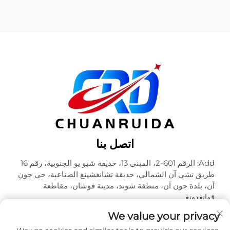
اتصل بنا
Add: الرقم 601-2، المبنى 13، حديقة شيو يو الجنوبية، رقم 16
طريق تشي آن الشمالي، حديقة تشانغشينغ الصناعية، حي جون
آن، بلدة جون آن، منطقة شوند، مدينة فوشان، مقاطعة
قوانغدونغ
هاتف:
+86-18320933590
We value your privacy
البريد الإلكتروني:
[email protected]