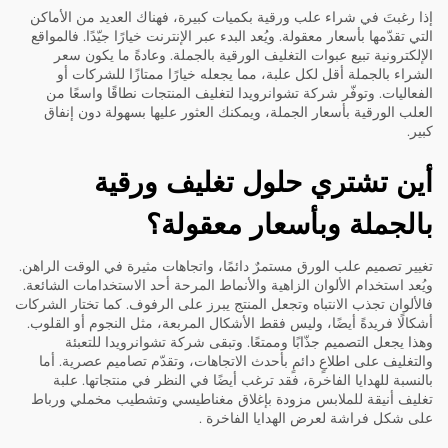
إذا رغبتَ في شراء علب ورقية بكميات كبيرة، فهناك العديد من الأماكن
التي تقدّمها بأسعار معقولة. ويُعد البدء عبر الإنترنت خيارًا جيّدًا. فالمواقع
الإلكترونية تبيع عبوات التغليف الورقية بالجملة. وعادةً ما يكون سعر
الشراء بالجملة أقل لكل علبة، مما يجعله خيارًا ممتازًا للشركات أو
الفعاليات. وتوفّر شركة تشوانرويدا لتغليف المنتجات نطاقًا واسعًا من
العلب الورقية بأسعار الجملة، ويمكنك العثور عليها بسهولة دون إنفاق
كبير.
أين تشتري حلول تغليف ورقية
بالجملة وبأسعار معقولة؟
تغيير تصميم علب الورق مستمرٌ دائمًا، واتجاهات مثيرة في الوقت الراهن.
ويُعد استخدام الألوان الزاهية والأنماط المرحة أحد الاستخدامات الشائعة.
فالألوان تجذب الانتباه وتجعل المنتج يبرز على الرفوف. كما تختار الشركات
أشكالًا فريدةً أيضًا، وليس فقط الأشكال المربعة، مثل النجوم أو القلوب.
وهذا يجعل التصميم جذّابًا وممتعًا. وتبقى شركة تشوانرويدا للتعبئة
والتغليف على اطلاعٍ دائمٍ بأحدث الاتجاهات، وتقدّم تصاميم عصرية. أما
بالنسبة للهدايا الفاخرة، فقد ترغب أيضًا في النظر في منتجاتها.
علبة
تغليف أنيقة للملابس مزودة بإغلاق مغناطيسي وتشطيب مخملي ورباط
على شكل فراشة لعرض الهدايا الفاخرة
.