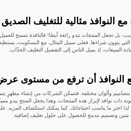
 النوافذ مثالية للتغليف الصديق ل
 بل تجعل المنتجات تبدو رائعة أيضًا! فالنافذة تسمح للعميل ب
تي ينوون شراءها. فعلى سبيل المثال، مع البسكويت، يستطيعو
ادة المبيعات، إذ يميل الناس إلى التفضيل التغليف الجذّاب.
 النوافذ أن ترفع من مستوى عرض
اميم وألوان مختلفة. فتتمكن الشركات من إنشاء مظهرٍ يتماشى 
نة ذات نوافذ لإبراز هذه المنتجات. وهذا يجعل المنتج يبدو ممي
ذا اختر ما يناسب احتياجاتك. كما يمكنك استكشاف المزيد.
علب
ء متين وتصميم مدمج
للحصول على حلول تغليف إضافية.