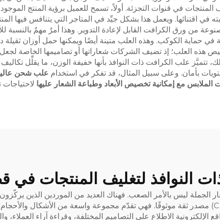
ف المنتجات في قنوات التجزئة. أولاً، تسمح للعميل برؤية المنتج الموجود
غبته في اقتنائها. ويعمل هذا بشكل جيِّد في المتاجر التي يتنافس فيها ال
مصنوعة من ورق الكرافت القابل لإعادة التدوير. وهذا أمرٌ مهمٌ بالنسبة ل
حماية الكوكب. وهذه العلب متينة أيضًا ويمكنها حمل أوزان ثقيلة دون 
ص هذه العلب؛ إذ تضيف الشركات شعاراتها أو تصاميمها الخاصة لجعل التغل
لك، تتميَّز علب الكرافت ذات النوافذ بأنها خفيفة الوزن، ما يقلِّل تكالي
محتويات بأمان. وعلى سبيل المثال، قد تفكر في استخدام
علب شحن عالية
الملابس مع إمكانية تخصيص الأبعاد وطباعة الشعار عليها
لاحتياجات ت
ت النوافذ لتغليف المنتجات في قط
 الجملة ليس بالأمر الصعب. فهناك العديد من الموردين الذين يركّزو
شركة «تشوانرويدا باكيجينغ» (Chuanruida Packaging) مصدر ثقة موثوقًا. فهي تقدّم مجموعة واسعة 
قع الإلكترونية الاطلاع على التصاميم المختلفة، وقراءة آراء العملاء، وال