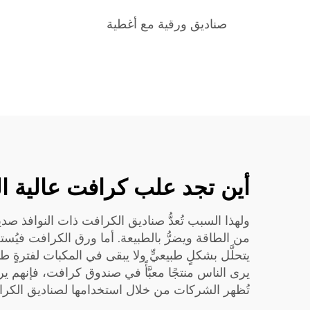
صناديق ورقية مع أغطية
أين تجد علب كرافت عالية ال
ولهذا السبب تُعدُّ صناديق الكرافت ذات النوافذ صديقة
من الطاقة ويضرُّ بالطبيعة. أما ورق الكرافت فيُستخل
يتحلَّل بشكلٍ طبيعيٍّ ولا يبقى في المكبات لفترةٍ
يرى الناس منتجًا معبَّأً في صندوق كرافت، فإنهم ي
تُظهر الشركات من خلال استخدامها لصناديق الكرافت 