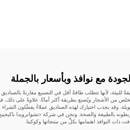
جودة مع نوافذ وبأسعار بالجملة
ً للبيئة، لأنها تتطلب طاقةً أقل في التصنيع مقارنةً بالصناديق ال
ص من الأشجار ويُصنع بطريقة أكثر أمانًا. علاوةً على ذلك، فهو ق
 طويلة. وقد يجذب اختيارك لهذه الصناديق عملاءً يفضِّلون الش
ربطونه بالطبيعة والصحة. ونحن في شركة «تشوانرويدا باكيجينغ» 
ذات النوافذ اهتمامها بكلٍّ من منتجاتها وكوكبنا.