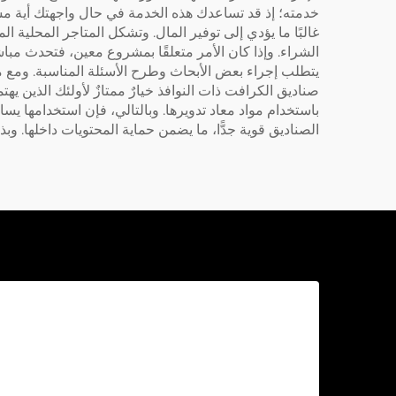
خدمته؛ إذ قد تساعدك هذه الخدمة في حال واجهتك أية مش
غالبًا ما يؤدي إلى توفير المال. وتشكل المتاجر المحلية 
الشراء. وإذا كان الأمر متعلقًا بمشروع معين، فتحدث مبا
يتطلب إجراء بعض الأبحاث وطرح الأسئلة المناسبة. ومع مور
صناديق الكرافت ذات النوافذ خيارٌ ممتازٌ لأولئك الذين ي
باستخدام مواد معاد تدويرها. وبالتالي، فإن استخدامها يساع
الصناديق قوية جدًّا، ما يضمن حماية المحتويات داخلها. وبذل