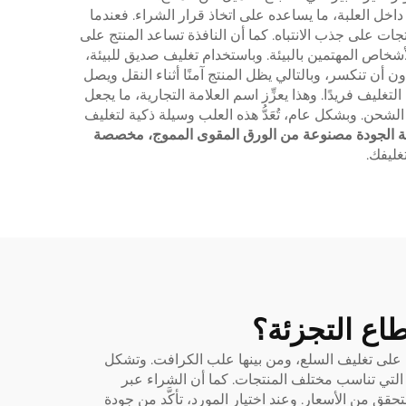
 داخل العلبة، ما يساعده على اتخاذ قرار الشراء. فعندما
منتجات على جذب الانتباه. كما أن النافذة تساعد المنتج على
لأشخاص المهتمين بالبيئة. وباستخدام تغليف صديق للبيئة،
أن تنكسر، وبالتالي يظل المنتج آمنًا أثناء النقل ويصل
يف فريدًا. وهذا يعزِّز اسم العلامة التجارية، ما يجعل
ف الشحن. وبشكل عام، تُعَدُّ هذه العلب وسيلة ذكية لتغليف
 الجودة مصنوعة من الورق المقوى المموج، مخصصة
غليفك.
اع التجزئة؟
ن على تغليف السلع، ومن بينها علب الكرافت. وتشكل
من الأشكال والأحجام التي تناسب مختلف المنتجات. كما أن الشراء عبر
تحقق من الأسعار. وعند اختيار المورد، تأكَّد من جودة