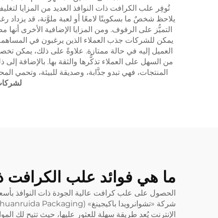
تُوفِر علب الكرافت ذات النوافذ العديد من المزايا لتغلي
يلاحظ شخصٌ ما بسكويتًا لامعًا أو لعبة ملوَّنة، قد يزداد ر
التميُّز على الرفوف. ومن المزايا الإضافية الأخرى أنها 
يمكن للشركات جذب العملاء الذين يرغبون في المساهمة في 
العميل إليه في حالة ممتازة. علاوةً على ذلك، يمكن تخصي
من السهل على العملاء تذكُّرها والثقة بها. بالإضافة إلى ذ
المنتجات، فهي تبدو جذَّابة، وصديقة للبيئة، وتحمي ال
لشركات 
ما هي فوائد علب الكرافت ذا
الحصول على علب كرافت عالية الجودة ذات النوافذ بأسعار
الإنترنت يُعد طريقة سهلة للعثور عليها، حيث تتيح لك الموا