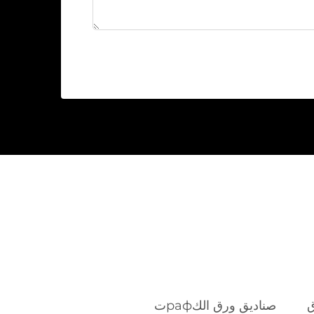
ق
صناديق ورق الكрафت