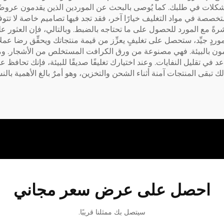
كلات في طلبك. كما يُوصى بالبحث عن الموردين الذين يقدمون عروضًا
المتخصصة في مواد التغليف خيارًا آخر، فقد تجد فيها تصاميم خاصة لا تت
شرةً مع المورد للحصول على ما تحتاجه بالضبط. وبالتالي، فإن العثور 
دٍ جيِّد، ستحصل على تغليفٍ يعزِّز من قيمة منتجاتك ويحقِّق رضا عملا
هتمون بالبيئة. فهي مصنوعة من ورق الكرافت المستخلص من الأشجار. ومن ا
د في تقليل النفايات. وعند اختيارك تغليفًا صديقًا للبيئة، فإنك تحافظ 
ك تبقى المنتجات آمنة أثناء الشحن والتخزين، وهو أمرٌ بالغ الأهمية بالنس
احصل على عرض سعر مجاني
سيتصل بك ممثلنا قريبًا.