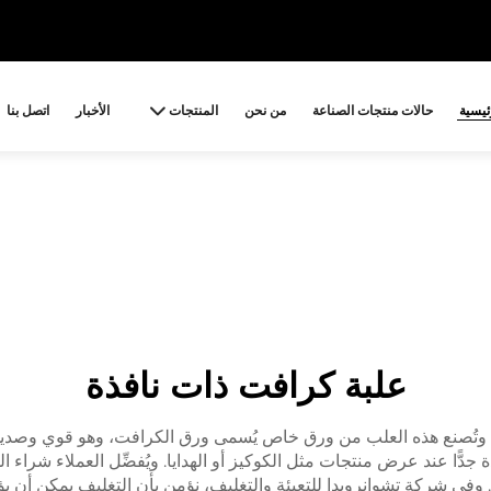
ئيسية
حالات منتجات الصناعة
من نحن
المنتجات
الأخبار
اتصل بنا
علبة كرافت ذات نافذة
. وتُصنع هذه العلب من ورق خاص يُسمى ورق الكرافت، وهو قوي وصديق لل
دًّا عند عرض منتجات مثل الكوكيز أو الهدايا. ويُفضِّل العملاء شراء ال
في شركة تشوانرويدا للتعبئة والتغليف، نؤمن بأن التغليف يمكن أن يؤثر ت