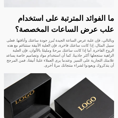
ما الفوائد المترتبة على استخدام
علب عرض الساعات المخصصة؟
وبالتالي، فإن علبة عرض الساعة الجيدة تُبرز جودة ساعتك وأناقتها. فعلى
سبيل المثال، إذا كانت ساعتك فاخرة، فإن العلبة الأنيقة ستتناغم مع هذه
الروح الفاخرة. أما إذا كانت ساعتك مرحةً ومليئةً بالألوان، فإن العلبة
الزاهية ستجعلها أكثر جاذبيةً. كما أن استخدام مواد وتصاميم خاصة يساعد
علامتك التجارية على التميز. وعندما يرى العملاء علبةً أنيقةً، فمن المرجح
أن يتذكروك ويعودوا لشراء منتجاتك مرةً أخرى.