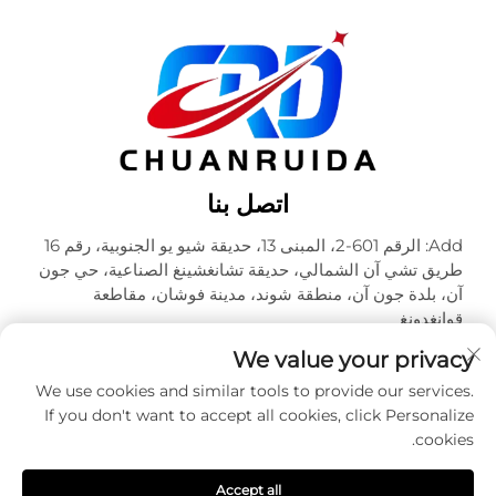
اتصل بنا
Add: الرقم 601-2، المبنى 13، حديقة شيو يو الجنوبية، رقم 16
طريق تشي آن الشمالي، حديقة تشانغشينغ الصناعية، حي جون
آن، بلدة جون آن، منطقة شوند، مدينة فوشان، مقاطعة
قوانغدونغ
هاتف:
+86-18320933590
We value your privacy
البريد الإلكتروني:
[email protected]
We use cookies and similar tools to provide our services.
If you don't want to accept all cookies, click Personalize
cookies.
حقوق الطبع والنشر © شركة فوشان تشوآنرويدا للتعبئة والتغليف
المحدودة. جميع الحقوق محفوظة -
سياسة الخصوصية
Accept all