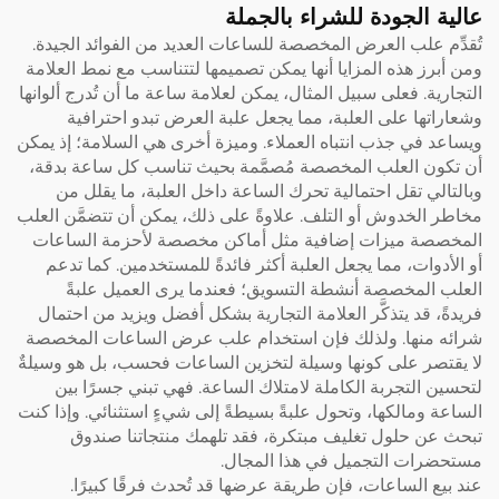
عالية الجودة للشراء بالجملة
تُقدِّم علب العرض المخصصة للساعات العديد من الفوائد الجيدة.
ومن أبرز هذه المزايا أنها يمكن تصميمها لتتناسب مع نمط العلامة
التجارية. فعلى سبيل المثال، يمكن لعلامة ساعة ما أن تُدرج ألوانها
وشعاراتها على العلبة، مما يجعل علبة العرض تبدو احترافية
ويساعد في جذب انتباه العملاء. وميزة أخرى هي السلامة؛ إذ يمكن
أن تكون العلب المخصصة مُصمَّمة بحيث تناسب كل ساعة بدقة،
وبالتالي تقل احتمالية تحرك الساعة داخل العلبة، ما يقلل من
مخاطر الخدوش أو التلف. علاوةً على ذلك، يمكن أن تتضمَّن العلب
المخصصة ميزات إضافية مثل أماكن مخصصة لأحزمة الساعات
أو الأدوات، مما يجعل العلبة أكثر فائدةً للمستخدمين. كما تدعم
العلب المخصصة أنشطة التسويق؛ فعندما يرى العميل علبةً
فريدةً، قد يتذكَّر العلامة التجارية بشكل أفضل ويزيد من احتمال
شرائه منها. ولذلك فإن استخدام علب عرض الساعات المخصصة
لا يقتصر على كونها وسيلة لتخزين الساعات فحسب، بل هو وسيلةٌ
لتحسين التجربة الكاملة لامتلاك الساعة. فهي تبني جسرًا بين
الساعة ومالكها، وتحول علبةً بسيطةً إلى شيءٍ استثنائي. وإذا كنت
تبحث عن حلول تغليف مبتكرة، فقد تلهمك منتجاتنا
صندوق
مستحضرات التجميل
في هذا المجال.
عند بيع الساعات، فإن طريقة عرضها قد تُحدث فرقًا كبيرًا.