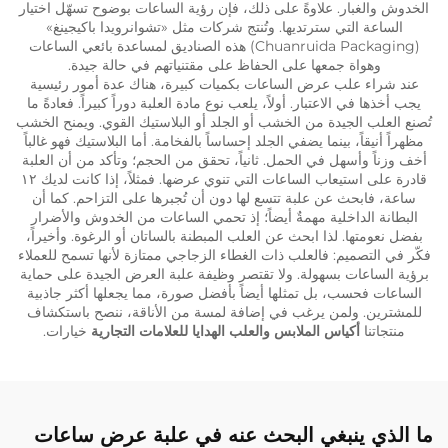
الخدوش والغبار. علاوةً على ذلك، فإن رؤية الساعات بوضوح تسهّل اختيار
الساعة التي سترتديها. وتُنتج شركات مثل «تشوانرويدا باكيجينغ»
(Chuanruida Packaging) هذه الصناديق لمساعدة بائعي الساعات
وهواة جمعها على الحفاظ على مقتنياتهم في حالة جيدة.
عند شراء علب عرض الساعات بكميات كبيرة، هناك عدة أمور رئيسية
يجب أخذها في الاعتبار. أولاً، يلعب نوع مادة العلبة دوراً كبيراً. فعادةً ما
تُصنع العلب الجيدة من الخشب أو الجلد أو البلاستيك القوي. ويمنح الخشب
مظهراً أنيقاً، بينما يضفي الجلد إحساساً بالفخامة. أما البلاستيك فهو غالباً
أخف وزناً وأسهل في الحمل. ثانياً، تحقق من الحجم؛ وتأكد من أن العلبة
قادرة على استيعاب الساعات التي تنوي عرضها. فمثلاً، إذا كانت لديك ١٢
ساعة، فابحث عن علبة تتسع لها دون أن تُجبرها على التزاحم. كما أن
البطانة الداخلية مهمةٌ أيضاً؛ إذ تحمي الساعات من الخدوش والأضرار
بفضل نعومتها. لذا ابحث عن العلب المبطنة بالساتان أو الرغوة. وأخيراً،
فكّر في التصميم: فالعلب ذات الغطاء الزجاجي ممتازة لأنها تسمح للعملاء
برؤية الساعات بسهولة. ولا تقتصر وظيفة علبة العرض الجيدة على حماية
الساعات فحسب، بل تمثلها أيضاً بأفضل صورة، مما يجعلها أكثر جاذبية
للمشترين. ولمن يرغب في إضافة لمسة من الأناقة، ننصح باستكشاف
منتجاتنا
أكياس الملابس والعلب الهدايا للعلامات التجارية
خيارات.
ما الذي ينبغي البحث عنه في علبة عرض ساعات