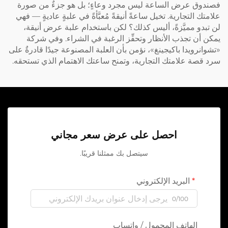
فصندوق عرض الساعة ليس مجرد وعاءٍ؛ بل هو جزءٌ من صورة
علامتك التجارية. تخيل ساعةً أنيقةً مُعبَّأةً في علبةٍ عاديةٍ — فهي
لن تبدو مميَّزةً، أليس كذلك؟ لكن باستخدام علبة عرض أنيقة،
يمكن أن تجذب الأنظار وتحفِّز الرغبة في الشراء. وفي شركة
«تشوانرويدا باكيجينغ»، نؤمن بأن العلبة المصنوعة جيدًا قادرةٌ على
سرد قصة علامتك التجارية، وتمنح ساعتك الاهتمام الذي تستحقه.
احصل على عرض سعر مجاني
سيتصل بك ممثلنا قريبًا.
البريد الإلكتروني
0/100
الهاتف المحمول / واتساب