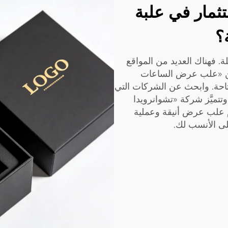
تثمار في علبة
؟
لجملة. فهناك العديد من المواقع
ن «علب عرض الساعات
متاحة. وابحث عن الشركات التي
تتميَّز شركة «تشوانرويدا
Chuanruida ) بأنها تقدِّم علب عرض أنيقة وعملية
لى الأنسب لك.