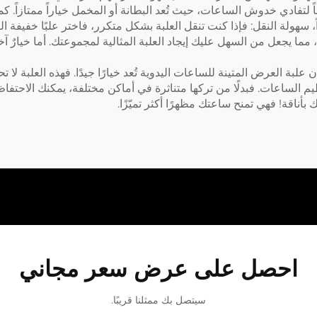
تفادي خدوش الساعات، حيث تُعد البطانة أو المخمل خياراً ممتازاً. كما أن
 سهولة النقل: فإذا كنت تنقل العلبة بشكل متكرر، فاختر علبًا خفيفة الو
مما يجعل من السهل عليك إيجاد العلبة المثالية لمجموعتك. أما خيار
علبة العرض المتينة للساعات اليدوية تُعد خيارًا جيدًا. فهذه العلبة لا
م الساعات. فبدلًا من تركها متناثرة في أماكن مختلفة، يمكنك الاحتف
ناقة! فهي تمنح ساعتك مظهرًا أكثر تميّزًا.
احصل على عرض سعر مجاني
سيتصل بك ممثلنا قريبًا.