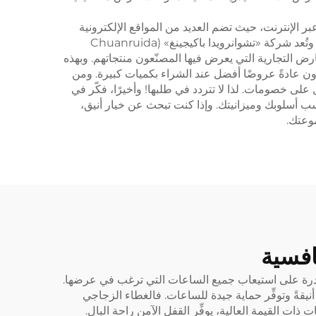
الإنترنت، حيث تضم العديد من المواقع الإلكترونية
مجموعة واسعة من العلب وبأسعار متفاوتة. وتذكّر التحقق من التقييمات لمعرفة ما يقوله المشترون الآخرون عن الجودة. وتُعد شركة «تشوانرويدا باكيجينغ» (Chuanruida
لمعارض التجارية التي يعرض فيها المصنّعون منتجاتهم. وبهذه
ون عادةً عروضًا أفضل عند الشراء بكميات كبيرة. ومن
 خصومات. لذا لا تتردد في طلبها! وأخيرًا، فكّر في
اسب أسلوبك وميزانيتك. وإذا كنت تبحث عن خيار أنيق،
وعتك.
افسية
ة قادرة على استيعاب جميع الساعات التي ترغب في عرضها.
نيقةً وتوفِّر حماية جيدة للساعات. فالغطاء الزجاجي
ت القيمة العالية، يوفِّر القفل الآمن راحة البال.