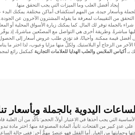
إيجاد أفضل العلب وما الميزات التي يجب التحقق منها.
ة وبأسعار جيدة، من المهم استكشاف أماكن مختلفة. يمكنك البدء عبر 
خيارات شراء بالجملة توفر لك المال. كما يمكنك زيارة الأسواق المحلية أو ا
ا مباشرةً. وطريقة أخرى هي التواصل مع المصنّعين مباشرةً، إذ يوفّر
أفضل قيمة ممكنة. وأحيانًا، قد تؤدي طلب عروض أسعار إلى الحصول على
خر من الزجاج أو البلاستيك. ولكلٍّ منها مزايا وعيوب، لذا اختر ما ين
 بـ
أكياس الملابس والعلب الهدايا للعلامات التجارية
كمكمل رائع لمجم
عات اليدوية بالجملة وبأسعار تن
ساسية التي يجب أخذها في الاعتبار. أولاً، الحجم: تأكَّد من أن العلب
عددٍ كبير من الفتحات. ثانياً، المادة المصنوعة منها: اختر مادة تبدو أ
يتها من الغبار. أما القفل فهو عنصرٌ مهمٌّ آخر: ففي حالة الساعات ذا