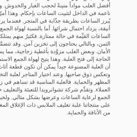
أفضل العلب مواداً متينةً لحجب الغبار والخدوش. و
ناعمة في الداخل لتثبيت الساعات بإحكام. وهذا أمرٌ فعّ
يُبرز الساعات بطريقة جذّابة في المتجر. فعندما ير
أنيقة، يزداد احتمال شرائها. أما بالنسبة لهواة الجم
الساعات القيِّمة في حالة ممتازة. فكثيرٌ منهم يمت
الثمن، وبالتالي يحتاجون إلى تخزين آمن. وقد تتضمَّن 
الأمان. وبعض العلب مزوَّدة بأغطية زجاجية، مما 
الحاجة إلى فتح العلبة. وهذا يتيح لهواة الجمع الاس
أن العلبة المصنوعة جيداً يمكن أن تكون قطعة أثاث 
وتعكس ذوق صاحبها. وعند اختيار المتاجر لعلبة التخز
المظهر والحماية. فالعلبة المناسبة قد تساهم في ز
العملاء. وتقدِّم شركة تشوانرويدا للتعبئة والتغليف 
الجمع لرعاية الساعات وعرضها بشكل مثالي. ولخيار
على منتجاتنا
علبة تغليف الملابس ذات الإغلاق الم
من الأناقة والحماية.