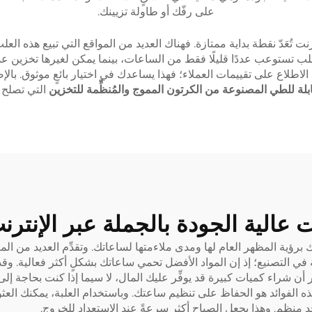
على رفّك أو طاولة تزيينك.
 تُعَدّ نقطة بداية ممتازة. فهناك العديد من المواقع التي تبيع هذه ا
تستوعب عددًا قليلًا فقط من الساعات، بينما يمكن لغيرها تخزين عددٍ أ
 الاطلاع على تقييمات العملاء؛ فهذا يساعدك في اختيار بائعٍ موثوق. 
ابلة للطي المصنوعة من الكرتون المموج والمُنظِّمة للتخزين
التي تصلح 
عالية الجودة بالجملة عبر الإنترن
ية المظهر العام لها ومدى ملاءمتها لساعاتك. وتقدِّم العديد من المتا
مة في التصنيع؛ إذ إن المواد الأفضل تحمي ساعاتك بشكلٍ أكثر فعالية. 
َّر أن شراء كميات كبيرة قد يوفِّر عليك المال، لا سيما إذا كنت بحاجة
هذه الفوائد هو الحفاظ على تنظيم ساعتك. وباستخدام العلبة، يمكنك الع
منظمٍ. وهذا يجعل الصباح أكثر سرعةً عند الاستعداد للخروج.