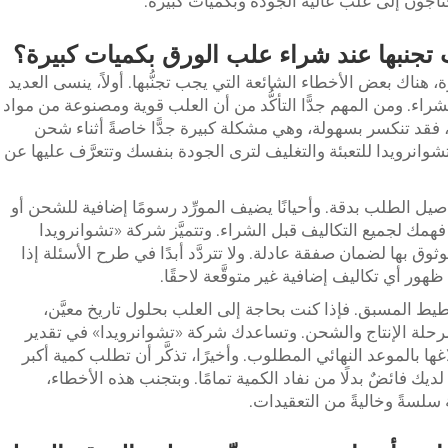
حتاجون إلى علب عالية الجودة وبكميات كبيرة.
ب تجنبها عند شراء علب الورق بكميات كبيرة؟
هناك بعض الأخطاء الشائعة التي يجب تجنُّبها. أولاً، ينسى العديد
اء. ومن المهم جدًّا التأكُّد من أن العلب قوية ومصنوعة من مواد
، فقد تنكسر بسهولة، وهي مشكلة كبيرة جدًّا خاصةً أثناء شحن
شوانرويدا للتعبئة والتغليف لترى الجودة بنفسك وتتعرَّف عليها عن
يل الطلب بدقة. وأحيانًا يضيف المورِّد رسومًا إضافية للشحن أو
 فهمك لجميع التكاليف قبل الشراء. وتتميَّز شركة «تشوانرويدا
ثوق بها لضمان صفقة عادلة. ولا تتردَّد أبدًا في طرح الأسئلة إذا
ور أي تكاليف إضافية غير متوقَّعة لاحقًا.
ط المسبق. فإذا كنت بحاجة إلى العلب بحلول تاريخ معيَّن،
مرحلة الإنتاج والشحن. وتساعدك شركة «تشوانرويدا» في تقدير
اغها بالموعد النهائي المطلوب. وأخيرًا، تذكَّر أن تطلب كمية أكبر
يك فائضٌ بدلًا من نفاد الكمية تمامًا. وبتجنب هذه الأخطاء،
لسةً وخاليةً من التعقيدات.