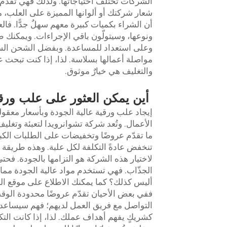
الشركات تختلف احتياجاتُها. ولذلك فهي تقد
شعار شركتك أو ألوانها المميزة على العلب، مما
أن الشراء بكميات كبيرة معهم سهلٌ جدًّا. فا
ونوعها، وسيتولّون باقي الإجراءات. ويمكنك
وعلى استعداد للمساعدة. وبفضل الشحن السري
مواصلة أعمالها بسلاسة. لذا، إذا كنت تبحث ع
والتغليف هي خيارٌ موثوق.
أين يمكن العثور على علب ورقي
إيجاد علب ورقية عالية الجودة وبأسعار معقول
ما تقدّم عروضًا وتخفيضات على الطلبات الكبيرة
تنخفض عادةً التكلفة لكل علبة. وهذه طريقة 
لاختيار هذه الشركة هو التزامها بالجودة. فحتى
الجذّاب. فهي تستخدم مواد عالية الجودة مما ي
أليس كذلك؟ كما يمكنك الاطلاع على موقع ال
ففي بعض الأحيان تقدّم عروضًا محدودة الوقت 
التواصل مع فريق العمل لديهم؛ فهم سيساعدونك
كشريكٍ يفهم أهداف عملك. لذا، إذا كانت الت