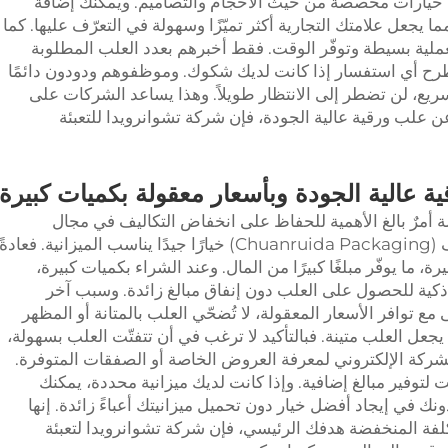
ّم خيارات مخصصة من حيث الأحجام والتصاميم. ويمكنك إضافة
 يجعل علامتك التجارية أكثر تميّزًا وسهولة في التعرّف عليها. كما
لعملية بسيطة وتوفّر الوقت. فقط أخبرهم بعدد العلب المطلوبة
 طرح أي استفسار إذا كانت لديك شكوك. وموظفوهم ودودون دائمًا
ع، لن تضطر إلى الانتظار طويلاً. وهذا يساعد الشركات على
ن علب ورقية عالية الجودة، فإن شركة تشوانرويدا للتعبئة
ة عالية الجودة وبأسعار معقولة بكميات كبيرة
ة أمرٌ بالغ الأهمية للحفاظ على انخفاض التكاليف في مجال
الأعمال. وتُعد شركة تشوانرويدا لتعبئة وتغليف (Chuanruida Packaging) خيارًا جيدًا يناسب الميزانية. فعادةً
، ما يوفّر مبلغًا كبيرًا من المال. وعند الشراء بكميات كبيرة،
ذكية للحصول على العلب دون إنفاق مبالغ زائدة. وسبب آخر
 مع توافر الأسعار المعقولة، لا تُضحّي العلب بالمتانة أو المظهر
جعل العلب متينة. فبالتأكيد لا ترغب في أن تتفتّت العلب بسهولة،
شركة الإلكتروني لمعرفة العروض الخاصة أو الصفقات المتوفرة.
لتوفير مبالغ إضافية. وإذا كانت لديك ميزانية محددة، يمكنك
 في إيجاد أفضل خيار دون تحميل ميزانيتك أعباءً زائدة. إنها
كلفة المنخفضة هدفك الرئيسي، فإن شركة تشوانرويدا لتعبئة