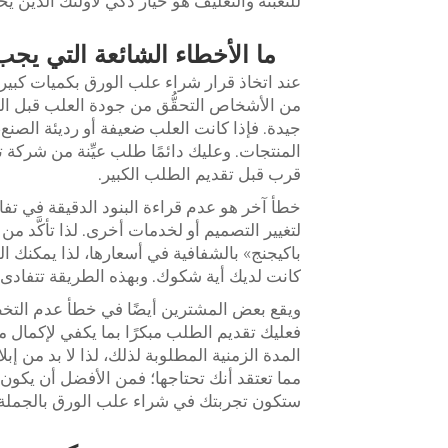
للتعبئة والتغليف هو خيار ذكي لأولئك الذين ي
ما الأخطاء الشائعة التي يج
عند اتخاذ قرار شراء علب الورق بكميات كبيرة، 
من الأشخاص التحقُّق من جودة العلب قبل الشر
جيدة. فإذا كانت العلب ضعيفة أو رديئة الصنع
المنتجات. وعليك دائمًا طلب عيِّنة من شركة ت
قرب قبل تقديم الطلب الكبير.
خطأ آخر هو عدم قراءة البنود الدقيقة في تفاص
لتغيير التصميم أو لخدمات أخرى. لذا تأكَّد من
باكيجنج» بالشفافية في أسعارها، لذا يمكنك الو
كانت لديك أية شكوك. وبهذه الطريقة تتفادى ظه
ويقع بعض المشترين أيضًا في خطأ عدم التخطي
فعليك تقديم الطلب مبكرًا بما يكفي لإكمال 
المدة الزمنية المطلوبة لذلك، لذا لا بد من إبل
مما تعتقد أنك تحتاجها؛ فمن الأفضل أن يكون لد
ستكون تجربتك في شراء علب الورق بالجملة س