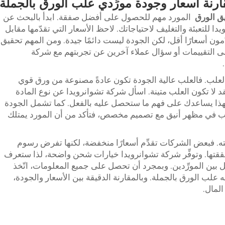
ارنة أسعار وجودة مورِّدي علب الورق بالجملة
ق الورق
المورد مهم للحصول على أفضل صفقة. ابدأ بالبحث عن
 للتعبئة والتغليف لاحتياجاتك. لاحظ الأسعار التي تقدّمها مقابل
ون أسعارًا أقل، لكن الجودة ليست دائمًا جيدة. ومن المهم تحقيق
لى التقييمات أو سؤال عملاء آخرين عن تجربتهم مع شركة
علب. فالعلب عالية الجودة تكون عادةً مصنوعة من ورق قوي
د لا تكون العلب متينة. اسأل شركة تشوانرويدا عن نوع المادة
. فهذا يساعدك على فهم ما ستحصل عليه بالفعل. كما تشمل الجودة
رغب في مظهر أنيق مع تصميم مخصص، فتأكد من أن المورد يمتلك
قته. فبعض الشركات تقدِّم أسعارًا منخفضة، لكنها تفرض رسوم
ققتها. وتوفِّر شركة تشوانرويدا خيارات شحن واضحة، لذا ستعرف
ل بين المورِّدين. وبمجرد أن تحصل على جميع المعلومات، اتّخذ
 علب الورق بالجملة. وبالمقارنة الدقيقة بين الأسعار والجودة،
لمال.