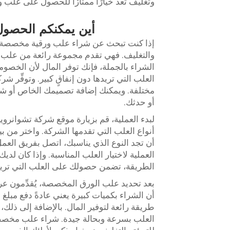
وتغليف تُعد خيارًا ممتازًا للحصول على علب و
أين يمكنكم الحصو
إذا كنت تبحث عن شراء علب ورقية مخصصة بك
والتغليف. فهي تقدم مجموعة رائعة من علب ا
الشراء بالجملة، فإنك توفر المال لأن الخصومات
العلب التي تريدها دون إنفاقٍ كبير. وتوفِّر 
مختلفة. ويمكنك إضافة تصميمك الخاص أو شع
أو حدثك.
لبدء العملية، قم بزيارة موقع شركة تشوانروي
أنواع العلب التي تقدمها الشركة. واختر من ب
أن تجد النوع الذي يناسبك، اتصل بفريق الع
العملية لاختيار العلب المناسبة. وإذا كان لد
الطريقة، تضمن حصولك على العلب التي تريدها
بعد تحديد علب الورق المخصصة، يُقدِّمون عر
أن الشراء بكميات كبيرة يعني عادةً دفع مبلغ 
طريقة رائعة لتوفير المال. بالإضافة إلى ذلك،
العلب بسرعة وبحالة جيدة. شراء علب مخص