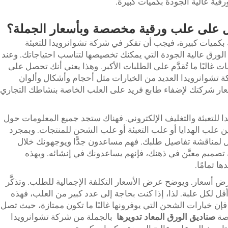
رقية عالية الجودة بكميات كبيرة.
ل على علب ورقية مخصصة وبأسعار الجملة؟
ميات كبيرة، فيجب أن تفكر في شركة تشوانرويدا للتعبئة
لورق عالية الجودة التي يمكنك تخصيصها لتناسب احتياجاتك. وعند
 غالبًا ما تُقدَّم على الطلبات الأكبر. وهذا يعني أنك تحصل على
شركة تشوانرويدا العديد من الخيارات مثل أحجام وأشكال وألوان
ار شركتك لإضفاء طابع فريد على العلب الخاصة بنشاطك التجاري
دا للتعبئة والتغليف الإلكتروني. فهناك ستجد جميع المعلومات حول
ين علب الهدايا أو علب التعبئة أو علب الشحن للمنتجات. وبمجرد
مل لمناقشة تفاصيل طلبك. فهم مساعدون جدًّا ويوجهونك خلال
يك تصميم معيَّن في ذهنك، فإنهم يساعدونك في إنشائه. وبهذه
 تمامًا.
ض أسعار. ويوضح عرض الأسعار التكلفة الإجمالية للطلب. وتذكَّر
أقل لكل علبة. لذا، إذا كنت بحاجة إلى عدد كبير من العلب، فهذه
 فإن خيارات الشحن التي يوفرونها غالبًا ما تكون ممتازة، حيث تصل
صة
صناديق الورق المعاد تدويرها
بالجملة من شركة تشوانرويدا