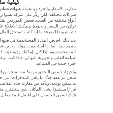
كيفية مق
مقارنة الأسعار والجودة بالجملة
عبوات صنادي
شركات مختلفة، لكن ركّز على شركة تشوانرويدا
أنواع مختلفة من العلب. فبعض الموردين يقدّم
توازن بين السعر والجودة. ويمكنك الاطلاع ع
تشوانرويدا لمعرفة ما إذا كانت تستحق المال.
بعد ذلك، افحص المادة المستخدمة في صنع ال
يصمد جيدًا. أما إذا استُخدمت مواد أرخص، فق
المستخدمة، وما إذا كان بإمكانك رؤية عيّنة
طباعة العلب وتجهيزها النهائي. فإذا كنت ت
خبرة جيدة في الطباعة.
وأخيرًا، لا تنسَ التحقق من تكلفة الشحن وو
شحن مرتفعة جدًّا، ما يلغي المدخرات التي ح
ما يمكن توقعه. وتأكد من مقارنة هذه التفاصي
قرارًا مستنيرًا بشأن المكان الذي ستشتري منه
فإنك تضمن الحصول على أفضل قيمة مقابل ا