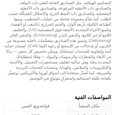
التصاميم الهيكلية، مثل الصناديق القابلة للطي ذات النوافذ،
والصناديق ذات الأغطية المرفوعة، والصناديق ذات الأغطية
المفصلية، والصناديق ذات النمط الدرج، والأشكال المُشكَّلة حسب
الطلب. كما نقدِّم مجموعة شاملة من عمليات التشطيب، ومنها
الطباعة الكاملة بأربعة ألوان، والختم الحراري (بالذهب أو الفضة)،
وتلميع الأجزاء المحددة بالأشعة فوق البنفسجية (UV)، والتغليف
اللامع أو غير اللامع، والتنقير البارز (Embossing)، والتنقير الغائر
(Debossing). وتتميز هذه الصناديق بمقسِّمات داخلية مصنوعة من
الكرتون أو بإدخالات من الإسفنج أو رغوة الإيفا (EVA)، لضمان حماية
آمنة ومُقاوِمة للصدمات لمنتجاتك. ويمكن تخصيص كل عنصر — بدءًا
من الأبعاد والشعارات والرسومات والمواد — وفقًا لمتطلباتك
المحددة بدقة. وهي مثالية لتغليف مستحضرات التجميل، والأغذية،
والإلكترونيات، والملابس، والهدايا، وشحنات الخدمات البريدية
والسريعة، كما تُصدَّر منتجاتنا إلى أسواق أوروبا والأمريكتين، وتتميَّز
بكفاءة تكلفة استثنائية واستقرارٍ موثوقٍ في التوصيل.
المواصفات الفنية
مكان المنشأ:
قوانغدونغ، الصين