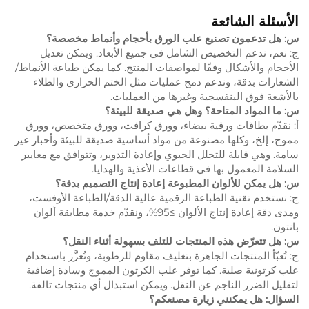
الأسئلة الشائعة
س: هل تدعمون تصنيع علب الورق بأحجام وأنماط مخصصة؟
ج: نعم، ندعم التخصيص الشامل في جميع الأبعاد. ويمكن تعديل
الأحجام والأشكال وفقًا لمواصفات المنتج. كما يمكن طباعة الأنماط/
الشعارات بدقة، وندعم دمج عمليات مثل الختم الحراري والطلاء
بالأشعة فوق البنفسجية وغيرها من العمليات.
س: ما المواد المتاحة؟ وهل هي صديقة للبيئة؟
أ: نقدّم بطاقات ورقية بيضاء، وورق كرافت، وورق متخصص، وورق
مموج، إلخ، وكلها مصنوعة من مواد أساسية صديقة للبيئة وأحبار غير
سامة. وهي قابلة للتحلل الحيوي وإعادة التدوير، وتتوافق مع معايير
السلامة المعمول بها في قطاعات الأغذية والهدايا.
س: هل يمكن للألوان المطبوعة إعادة إنتاج التصميم بدقة؟
ج: نستخدم تقنية الطباعة الرقمية عالية الدقة/الطباعة الأوفست،
ومدى دقة إعادة إنتاج الألوان ≥95%، ونقدّم خدمة مطابقة ألوان
بانتون.
س: هل تتعرّض هذه المنتجات للتلف بسهولة أثناء النقل؟
ج: تُعبّأ المنتجات الجاهزة بتغليف مقاوم للرطوبة، وتُعزَّز باستخدام
علب كرتونية صلبة. كما توفر علب الكرتون المموج وسادة إضافية
لتقليل الضرر الناجم عن النقل. ويمكن استبدال أي منتجات تالفة.
السؤال: هل يمكنني زيارة مصنعكم؟