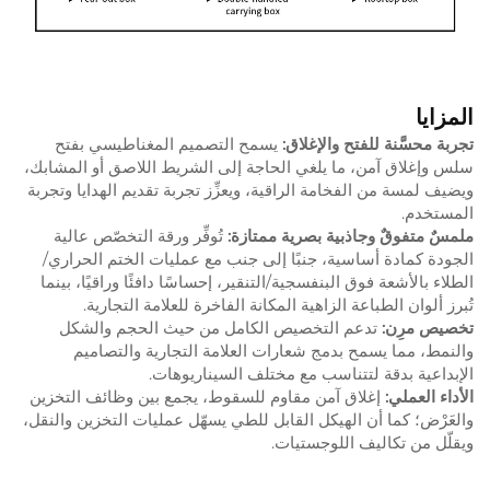
المزايا
تجربة محسَّنة للفتح والإغلاق:
يسمح التصميم المغناطيسي بفتح
سلس وإغلاق آمن، ما يلغي الحاجة إلى الشريط اللاصق أو المشابك،
ويضيف لمسة من الفخامة الراقية، ويعزِّز تجربة تقديم الهدايا وتجربة
المستخدم.
ملمسٌ متفوقٌ وجاذبية بصرية ممتازة:
تُوفِّر ورقة التخصّص عالية
الجودة كمادة أساسية، جنبًا إلى جنب مع عمليات الختم الحراري/
الطلاء بالأشعة فوق البنفسجية/التنقير، إحساسًا دافئًا وراقيًا، بينما
تُبرز ألوان الطباعة الزاهية المكانة الفاخرة للعلامة التجارية.
تخصيص مرِن:
تدعم التخصيص الكامل من حيث الحجم والشكل
والنمط، مما يسمح بدمج شعارات العلامة التجارية والتصاميم
الإبداعية بدقة لتتناسب مع مختلف السيناريوهات.
الأداء العملي:
إغلاق آمن مقاوم للسقوط، يجمع بين وظائف التخزين
والعَرْض؛ كما أن الهيكل القابل للطي يسهّل عمليات التخزين والنقل،
ويقلّل من تكاليف اللوجستيات.