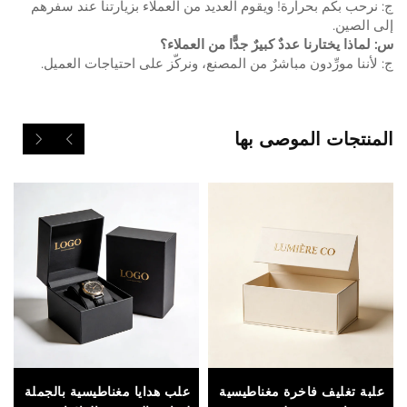
ج: نرحب بكم بحرارة! ويقوم العديد من العملاء بزيارتنا عند سفرهم
إلى الصين.
س: لماذا يختارنا عددٌ كبيرٌ جدًّا من العملاء؟
ج: لأننا مورِّدون مباشرٌ من المصنع، ونركّز على احتياجات العميل.
المنتجات الموصى بها
علبة تغليف فاخرة مغناطيسية
علب هدايا مغناطيسية بالجملة