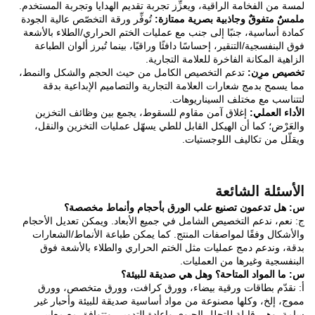
لمسة من الفخامة الراقية، ويعزِّز تجربة تقديم الهدايا وتجربة المستخدم.
ملمسٌ متفوقٌ وجاذبية بصرية ممتازة:
تُوفِّر ورقة التخصّص عالية الجودة
كمادة أساسية، جنبًا إلى جنب مع عمليات الختم الحراري/الطلاء بالأشعة
فوق البنفسجية/التنقير، إحساسًا دافئًا وراقيًا، بينما تُبرز ألوان الطباعة
الزاهية المكانة الفاخرة للعلامة التجارية.
تخصيص مرِن:
تدعم التخصيص الكامل من حيث الحجم والشكل والنمط،
مما يسمح بدمج شعارات العلامة التجارية والتصاميم الإبداعية بدقة
لتتناسب مع مختلف السيناريوهات.
الأداء العملي:
إغلاق آمن مقاوم للسقوط، يجمع بين وظائف التخزين
والعَرْض؛ كما أن الهيكل القابل للطي يسهّل عمليات التخزين والنقل،
ويقلّل من تكاليف اللوجستيات.
الأسئلة الشائعة
س: هل تدعمون تصنيع علب الورق بأحجام وأنماط مخصصة؟
ج: نعم، ندعم التخصيص الشامل في جميع الأبعاد. ويمكن تعديل الأحجام
والأشكال وفقًا لمواصفات المنتج. كما يمكن طباعة الأنماط/الشعارات
بدقة، وندعم دمج عمليات مثل الختم الحراري والطلاء بالأشعة فوق
البنفسجية وغيرها من العمليات.
س: ما المواد المتاحة؟ وهل هي صديقة للبيئة؟
أ: نقدّم بطاقات ورقية بيضاء، وورق كرافت، وورق متخصص، وورق
مموج، إلخ، وكلها مصنوعة من مواد أساسية صديقة للبيئة وأحبار غير
سامة. وهي قابلة للتحلل الحيوي وإعادة التدوير، وتتوافق مع معايير