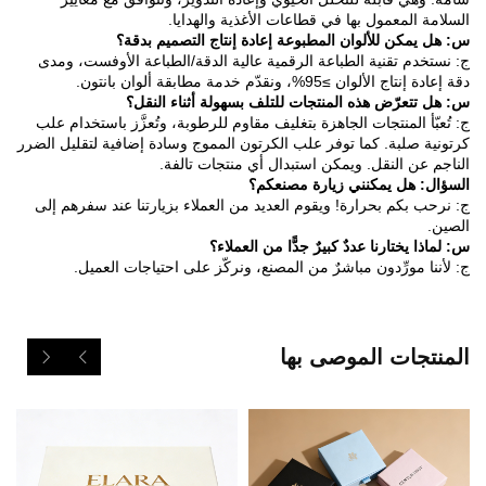
السلامة المعمول بها في قطاعات الأغذية والهدايا.
س: هل يمكن للألوان المطبوعة إعادة إنتاج التصميم بدقة؟
ج: نستخدم تقنية الطباعة الرقمية عالية الدقة/الطباعة الأوفست، ومدى
دقة إعادة إنتاج الألوان ≥95%، ونقدّم خدمة مطابقة ألوان بانتون.
س: هل تتعرّض هذه المنتجات للتلف بسهولة أثناء النقل؟
ج: تُعبّأ المنتجات الجاهزة بتغليف مقاوم للرطوبة، وتُعزَّز باستخدام علب
كرتونية صلبة. كما توفر علب الكرتون المموج وسادة إضافية لتقليل الضرر
الناجم عن النقل. ويمكن استبدال أي منتجات تالفة.
السؤال: هل يمكنني زيارة مصنعكم؟
ج: نرحب بكم بحرارة! ويقوم العديد من العملاء بزيارتنا عند سفرهم إلى
الصين.
س: لماذا يختارنا عددٌ كبيرٌ جدًّا من العملاء؟
ج: لأننا مورِّدون مباشرٌ من المصنع، ونركّز على احتياجات العميل.
المنتجات الموصى بها