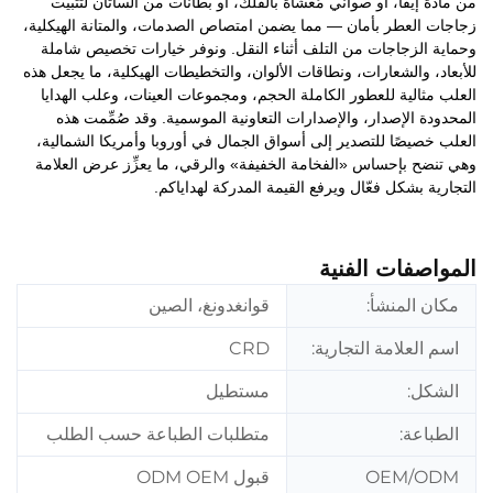
من مادة إيفا، أو صواني مُغشاة بالفلك، أو بطانات من الساتان لتثبيت
زجاجات العطر بأمان — مما يضمن امتصاص الصدمات، والمتانة الهيكلية،
وحماية الزجاجات من التلف أثناء النقل. ونوفر خيارات تخصيص شاملة
للأبعاد، والشعارات، ونطاقات الألوان، والتخطيطات الهيكلية، ما يجعل هذه
العلب مثالية للعطور الكاملة الحجم، ومجموعات العينات، وعلب الهدايا
المحدودة الإصدار، والإصدارات التعاونية الموسمية. وقد صُمِّمت هذه
العلب خصيصًا للتصدير إلى أسواق الجمال في أوروبا وأمريكا الشمالية،
وهي تنضح بإحساس «الفخامة الخفيفة» والرقي، ما يعزِّز عرض العلامة
التجارية بشكل فعّال ويرفع القيمة المدركة لهداياكم.
المواصفات الفنية
مكان المنشأ:
قوانغدونغ، الصين
اسم العلامة التجارية:
CRD
الشكل:
مستطيل
الطباعة:
متطلبات الطباعة حسب الطلب
OEM/ODM
قبول ODM OEM