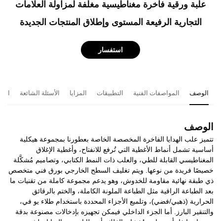
علبة ورقية فاخرة مغناطيسية مغلفة لمزاولة العلامات
التجارية الرفيعة المستوى وإطلاق المنتجات الجديدة
استفسار
الوصف
المواصفات الفنية
التطبيقات
المزايا
الأسئلة الشائعة
المن
الوصف
تتميز علب الهدايا الفاخرة المخصصة الخاصة بعطورنا بمجموعة هيكلية
أساسية تشمل أنماط الأغطية التي تُرفع للانفتاح، وأغطية الإغلاق
المغناطيسي القابلة للطي، والعلب ذات النمط الكتابي، وتصاميم مُشكَّلة
خصيصًا فريدة من نوعها. ويتم تغليف السطح الخارجي بورق فني متخصص
ذي طبقة نهائية مقاومة للخدوش، وهو يدعم مجموعة كاملة من تقنيات ما
بعد الطباعة الراقية مثل الطباعة الملونة الكاملة، والختم بالرقائق
الحرارية (ذهبي/فضي)، وتلميع الأجزاء المحددة باستخدام طلاء يو في،
والتنقير البارز. أما الجزء الداخلي فيمكن تجهيزه بإدخالات مصنوعة بدقة