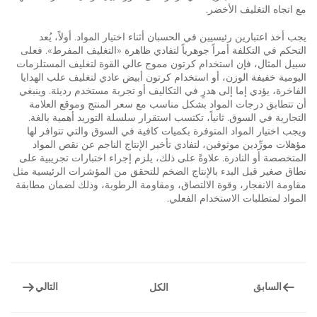
مع اتجاه التغليف الأخضر.
يجب أخذ اعتبارين رئيسيين في الحسبان أثناء اختيار المواد. أولاً، يُعد
التحكم في التكلفة أمراً جوهرياً لتفادي ظاهرة «التغليف المفرط». فعلى
سبيل المثال، فإن استخدام كرتون مموج عالي القوة لتغليف المستلزمات
اليومية خفيفة الوزن، أو استخدام كرتون أبيض عادي لتغليف علب الهدايا
الفاخرة، يؤدي إما إلى هدرٍ في التكاليف أو تجربة مستخدم رديئة. وينبغي
أن تتطابق درجات المواد بشكل مناسب مع سعر المنتج وموقع العلامة
التجارية في السوق. ثانياً، تكتسب استقرار سلسلة التوريد أهمية بالغة.
ويجب اختيار المواد المتوفرة بكميات كافية في السوق والتي تتوافر لها
مؤهلات مورِّدين موثوقين، لتفادي تأخير الإنتاج الناجم عن نقص المواد
المتخصصة أو النادرة. علاوةً على ذلك، يلزم إجراء اختبارات تجريبية على
نطاق صغير قبل البدء بالإنتاج الضخم للتحقق من المؤشرات الرئيسية مثل
مقاومة الانفجار، وقوة الالتصاق، ومقاومة الرطوبة، وذلك لضمان مطابقة
المواد لمتطلبات الاستخدام الفعلي.
السابق
التالي
الكل