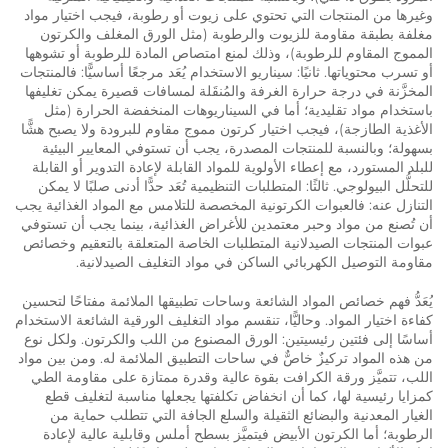
وغيرها من المنتجات التي تحتوي على زيوت أو رطوبة، فيجب اختيار مواد
مغلفة بطبقة مقاومة للزيوت والرطوبة (مثل الورق المغلف والكرتون
المموج المقاوم للرطوبة)، وذلك لمنع امتصاص المادة للرطوبة أو تشوهها
أو تسرب محتوياتها. ثانيًا: سيناريو الاستخدام يُعَد مرجعًا أساسيًّا: فالمنتجات
المخزَّنة في درجة حرارة الغرفة والمُنقَلة لمسافات قصيرة يمكن تغليفها
باستخدام مواد تقليدية؛ أما في السيناريوهات المنخفضة الحرارة (مثل
الأغذية الطازجة)، فيجب اختيار كرتون مموج مقاوم للبرودة ولا يصبح هشًّا
بسهولة؛ وبالنسبة للمنتجات المصدرة، يجب أن تستوفي المعايير البيئية
للبلد المستورد، مع إعطاء الأولوية للمواد القابلة لإعادة التدوير أو القابلة
للتحلُّل البيولوجي. ثالثًا: المتطلبات التنظيمية تُعَد حدًّا أدنى صلبًا لا يمكن
التنازل عنه: فالعبوات الكرتونية المخصصة للتلامس مع المواد الغذائية يجب
أن تُصنع من مواد وحبر معتمدين للأغراض الغذائية، بينما يجب أن تستوفي
عبوات المنتجات الصيدلانية المتطلبات الخاصة المتعلقة بالتعقيم وخصائص
مقاومة التوصيل الكهربائي الساكن في مواد التغليف الصيدلانية.
يُعَدُّ فهم خصائص المواد الشائعة وساحات تطبيقها الملائمة مفتاحًا لتحسين
كفاءة اختيار المواد. وحاليًّا، تنقسم مواد التغليف الورقية الشائعة الاستخدام
أساسًا إلى فئتين رئيسيتين: الورق المصنوع من اللب والكرتون. ولكل نوع
من هذه المواد تركيزٌ خاصٌّ في ساحات التطبيق الملائمة له. ومن بين مواد
اللب، تتميَّز ورقة الكرافت بقوة عالية وقدرة ممتازة على مقاومة الطي
كمزايا رئيسية لها، كما أن انخفاض تكلفتها يجعلها مناسبة لتغليف قطع
الغيار المعدنية والبضائع الثقيلة والسلع الجافة التي تتطلب حماية من
الرطوبة؛ أما الكرتون الأبيض فيتميَّز بسطح أملس وقابلية عالية لإعادة