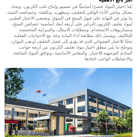
يُعَدّ اختيار المواد عنصرًا أساسيًّا في تصميم وإنتاج علب الكرتون، ويحدّد
بشكل مباشر الأداء الواقي للتغليف، ومظهره، وتكلفته، وخصائصه البيئية،
ما يؤثر في النهاية على قبول المنتج في السوق. ويقتضي الاختيار العلمي
لمواد تغليف الكرتون التركيز على أربعة أبعاد أساسية: خصائص المنتج،
وسيناريوهات الاستخدام، ومتطلبات الامتثال، والميزانية المخصصة
للتكاليف. ويشمل ذلك مطابقة أداء المادة بدقة مع الاحتياجات الفعلية،
تجنّبًا للاختيار العشوائي الذي قد يؤدي إلى فشل التغليف أو هدر الموارد.
ويوضّح ما يلي منطق اختيار مواد تغليف الكرتون من أربعة جوانب:
المبادئ التوجيهية للاختيار، والمعايير الأساسية، وتوافق المواد الشائعة،
والاحتياطات الواجب اتخاذها.