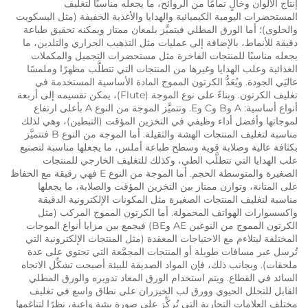
إنتاج الألوان وخالٍ تمامًا من الروائح، ما يجعله مناسبًا لتغليف
المستحضرات اليومية الكيميائية والهدايا والأغذية الخفيفة (مثل البسكويت
والحلوى)؛ أما الورق المطلي فيتميَّز بلمعان ممتاز ويمكنه تحقيق طباعة
دقيقة للأنماط، بالإضافة إلى عمليات مثل التذهيب الحراري والتلدين، ما
يجعله مناسبًا للمنتجات الفاخرة مثل مستحضرات التجميل والمكملات
الغذائية وعلب الهدايا وغيرها من المنتجات التي تتطلَّب مظهرًا وملمسًا
عاليَي الجودة. ويُعَدُّ الكرتون المموج المادة الأساسية المستخدمة في
تغليف الكرتون. وبناءً على نوع الموجة (Flute)، يمكن تقسيمه إلى أربعة
أنواع أساسية: A وB وC وE. وتتميَّز الموجة من النوع A بأعلى ارتفاع
لموجاتها وأفضل أداء وظيفي في التخزين المؤقت (التبطين)، وهي لذلك
مناسبة لتغليف المنتجات الهشة والثقيلة. أما الموجة من النوع B فتتميَّز
بكثافة عالية وصلابة قوية وسطح طباعة أملس، ما يجعلها مناسبة لتصنيع
علب الهدايا التي تتطلَّب الطي، وكذلك للتغليف الخارجي للمنتجات
الصغيرة والمتوسطة الحجم. أما الموجة من النوع E فهي رقيقة مع الحفاظ
على المتانة، وتوازن ممتاز بين التخزين المؤقت والصلابة، ما يجعلها
مناسبة لتغليف المنتجات الصغيرة مثل المكونات الإلكترونية الدقيقة
واكسسوارات الهواتف المحمولة. أما الكرتون المموج المركب (مثل
الكرتون المموج من النوعين AE وBE) فيجمع بين مزايا أنواع الموجات
المختلفة ليتلاءم مع الاحتياجات المعقدة (مثل المنتجات الإلكترونية التي
تُرسل عبر مسافات طويلة أو المنتجات المجمَّعة التي تحتوي على عدة
ملحقات). وبجانب ذلك، فإن المواد الصديقة للبيئة أصبحت تشكِّل الاتجاه
السائد في القطاع. ويتم استخدام الورق المعاد تدويره والورق المطلي
القابل للتحلل الحيوي وورق لب الخيزران على نطاق واسع في تغليف
مختلف العلامات التجارية التي تُركِّز على صورة بيئية واعية، نظرًا لتناغمها