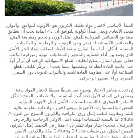
المبدأ الأساسي لاختيار مواد تغليف الكرتون هو «الأولوية للتوافق، والتوازن
متعدد الأبعاد». ويعني مبدأ الأولوية للتوافق أن أداء المادة يجب أن يتطابق
بدقة مع الخصائص الفيزيائية للمنتج (مثل الوزن والحجم وهشاشة المنتج)
والخصائص الكيميائية له (مثل وجود الزيوت أو الرطوبة أو المكونات
المسببة للتآكل). أما مبدأ التوازن متعدد الأبعاد فيتطلب إيجاد الحل الأمثل
الذي يجمع بين أداء الحماية والمظهر والمتطلبات البيئية وميزانية التكلفة.
فعلى سبيل المثال، يمكن لتغليف السلع الاستهلاكية الراقية أن يُركّز أولًا
على قابلية المادة للطباعة وملمسها، بينما يجب أن يركّز تغليف القطع
الصناعية أولًا على مقاومة المادة للشد والتأثيرات الجوية، دون السعي
المفرط وراء المظهر الزخرفي.
إن تحديد معايير الاختيار بوضوحٍ يُعَد شرطًا مسبقًا لاختيار المواد بدقة،
ويغطي في المقام الأول ثلاثة أبعاد أساسية. أولًا: خصائص المنتج تشكّل
الأساس الجوهري: فبالنسبة للمنتجات الأثقل (مثل الأجهزة المنزلية
الصغيرة واكسسوارات الأجهزة)، ينبغي اختيار مواد ذات مقاومة عالية
للشد ومقاومة للثقب (مثل ورق الكرافت والكرتون المموج من النوع A-
flute)؛ أما بالنسبة للمنتجات الهشة (مثل الأواني الزجاجية والزخارف
الخزفية)، فيجب اختيار مواد تتميّز بأداء ممتاز في التخميد (مثل الكرتون
المموج المكوَّن من طبقات E-flute وB-flute معًا، والكرتون الأبيض
المزوَّد بطوق داخلي)؛ وبالنسبة للمنتجات الغذائية والكيميائية المنزلية