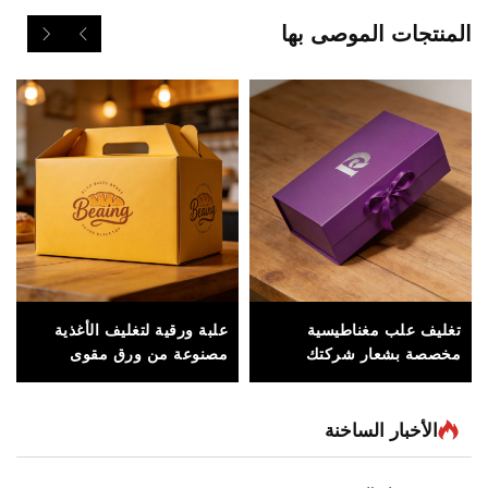
المنتجات الموصى بها
تغليف علب مغناطيسية
علبة ورقية لتغليف الأغذية
مخصصة بشعار شركتك
مصنوعة من ورق مقوى
للهدايا المؤسسية والمواد
مقاوم للدهون، لتعبئة
الترويجية وإطلاق العلامات
السندويشات والمعجنات
التجارية الجديدة
والمنتجات الغذائية الجافة
الأخبار الساخنة
بأمان