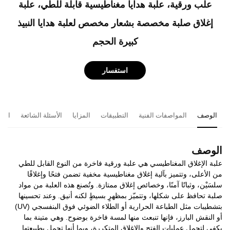
علب ورقية، علبة هدايا مغناطيسية قابلة للطي، علبة
إغلاق صلبة مخصصة بشعار مخصص لعلبة هدايا النبيذ
كبيرة الحجم
استفسار
الوصف
المواصفات الفنية
التطبيقات
المزايا
الأسئلة الشائعة
المن
الوصف
علبة الإغلاق المغناطيسي هي علبة ورقية فاخرة من النوع القابل للطي
من الأعلى، وتتميز بآلية إغلاق مغناطيسية مخفية تضمن فتحًا وإغلاقًا
سلسَيْن، وثباتًا آمنًا، وخصائص إغلاق ممتازة. وتُصنع هذه العلبة من مواد
صلبة تحافظ على شكلها، وتتميّز بمظهرٍ بسيطٍ لكنه أنيق. وعند تحسينها
بتشطيبات مثل الطباعة الحرارية أو الطلاء الضوئي فوق البنفسجي (UV)
أو النقش البارز، فإنها تنبعث منها لمسة فاخرة بوضوح. وهي متينة بما
يكفي لتحمل عمليات الفتح والإغلاق المتكررة، وبما أنها تحمل بطبيعتها