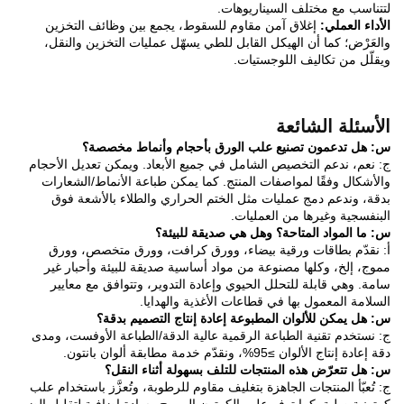
لتتناسب مع مختلف السيناريوهات.
الأداء العملي:
إغلاق آمن مقاوم للسقوط، يجمع بين وظائف التخزين
والعَرْض؛ كما أن الهيكل القابل للطي يسهّل عمليات التخزين والنقل،
ويقلّل من تكاليف اللوجستيات.
الأسئلة الشائعة
س: هل تدعمون تصنيع علب الورق بأحجام وأنماط مخصصة؟
ج: نعم، ندعم التخصيص الشامل في جميع الأبعاد. ويمكن تعديل الأحجام
والأشكال وفقًا لمواصفات المنتج. كما يمكن طباعة الأنماط/الشعارات
بدقة، وندعم دمج عمليات مثل الختم الحراري والطلاء بالأشعة فوق
البنفسجية وغيرها من العمليات.
س: ما المواد المتاحة؟ وهل هي صديقة للبيئة؟
أ: نقدّم بطاقات ورقية بيضاء، وورق كرافت، وورق متخصص، وورق
مموج، إلخ، وكلها مصنوعة من مواد أساسية صديقة للبيئة وأحبار غير
سامة. وهي قابلة للتحلل الحيوي وإعادة التدوير، وتتوافق مع معايير
السلامة المعمول بها في قطاعات الأغذية والهدايا.
س: هل يمكن للألوان المطبوعة إعادة إنتاج التصميم بدقة؟
ج: نستخدم تقنية الطباعة الرقمية عالية الدقة/الطباعة الأوفست، ومدى
دقة إعادة إنتاج الألوان ≥95%، ونقدّم خدمة مطابقة ألوان بانتون.
س: هل تتعرّض هذه المنتجات للتلف بسهولة أثناء النقل؟
ج: تُعبّأ المنتجات الجاهزة بتغليف مقاوم للرطوبة، وتُعزَّز باستخدام علب