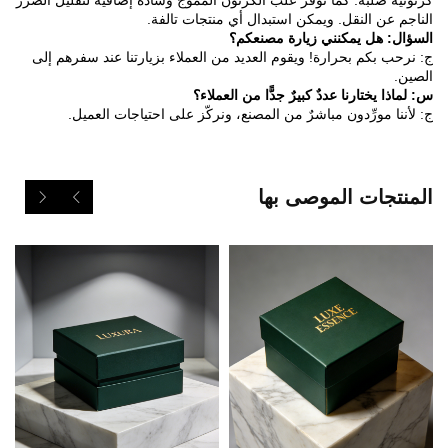
كرتونية صلبة. كما توفر علب الكرتون المموج وسادة إضافية لتقليل الضرر
الناجم عن النقل. ويمكن استبدال أي منتجات تالفة.
السؤال: هل يمكنني زيارة مصنعكم؟
ج: نرحب بكم بحرارة! ويقوم العديد من العملاء بزيارتنا عند سفرهم إلى
الصين.
س: لماذا يختارنا عددٌ كبيرٌ جدًّا من العملاء؟
ج: لأننا مورِّدون مباشرٌ من المصنع، ونركّز على احتياجات العميل.
المنتجات الموصى بها