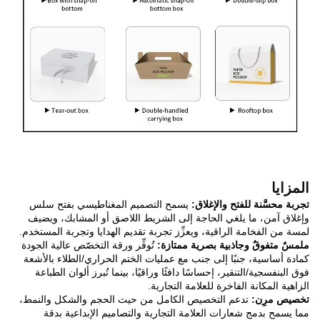
المزايا
تجربة محسَّنة للفتح والإغلاق:
يسمح التصميم المغناطيسي بفتح سلس
وإغلاق آمن، ما يلغي الحاجة إلى الشريط اللاصق أو المشابك، ويضيف
لمسة من الفخامة الراقية، ويعزِّز تجربة تقديم الهدايا وتجربة المستخدم.
ملمسٌ متفوقٌ وجاذبية بصرية ممتازة:
تُوفِّر ورقة التخصّص عالية الجودة
كمادة أساسية، جنبًا إلى جنب مع عمليات الختم الحراري/الطلاء بالأشعة
فوق البنفسجية/التنقير، إحساسًا دافئًا وراقيًا، بينما تُبرز ألوان الطباعة
الزاهية المكانة الفاخرة للعلامة التجارية.
تخصيص مرِن:
تدعم التخصيص الكامل من حيث الحجم والشكل والنمط،
مما يسمح بدمج شعارات العلامة التجارية والتصاميم الإبداعية بدقة