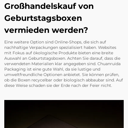
Großhandelskauf von
Geburtstagsboxen
vermieden werden?
Eine weitere Option sind Online-Shops, die sich auf
nachhaltige Verpackungen spezialisiert haben. Websites
mit Fokus auf ökologische Produkte bieten eine breite
Auswahl an Geburtstagsboxen. Achten Sie darauf, dass die
verwendeten Materialien klar angegeben sind. Chuanruida
Packaging ist eine gute Wahl, da sie lustige und
umweltfreundliche Optionen anbietet. Sie können prüfen,
ob die Boxen recycelbar oder biologisch abbaubar sind. Auf
diese Weise schaden sie der Erde nach der Feier nicht.