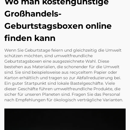
Wo man kostengünstige
Großhandels-
Geburtstagsboxen online
finden kann
Wenn Sie Geburtstage feiern und gleichzeitig die Umwelt
schützen möchten, sind umweltfreundliche
Geburtstagsboxen eine ausgezeichnete Wahl. Diese
bestehen aus Materialien, die schonender für die Umwelt
sind. Sie sind beispielsweise aus recyceltem Papier oder
Karton erhältlich und tragen so zur Abfallreduzierung bei.
Ein guter Startpunkt sind lokale Bastelgeschäfte. Viele
dieser Geschäfte führen umweltfreundliche Produkte, die
sicher für unseren Planeten sind. Fragen Sie das Personal
nach Empfehlungen für ökologisch verträgliche Varianten.