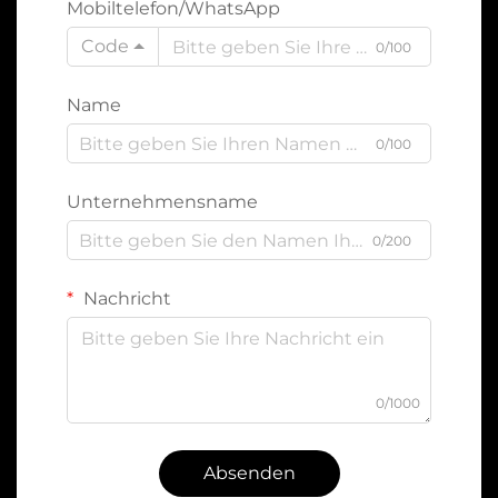
Mobiltelefon/WhatsApp
Code
0/100
Name
0/100
Unternehmensname
0/200
Nachricht
0/1000
Absenden