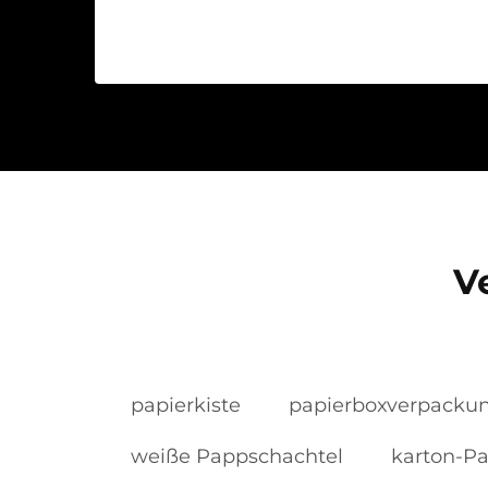
V
papierkiste
papierboxverpacku
weiße Pappschachtel
karton-Pa