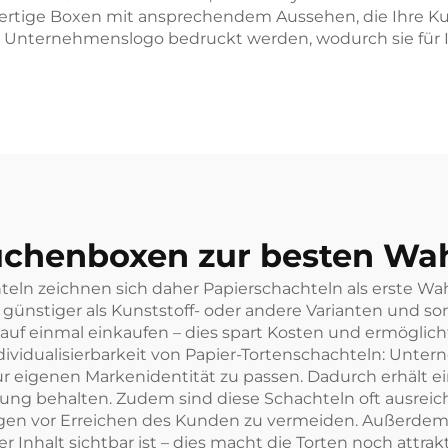
ertige Boxen mit ansprechendem Aussehen, die Ihre K
 Unternehmenslogo bedruckt werden, wodurch sie für I
chenboxen zur besten Wah
n zeichnen sich daher Papierschachteln als erste Wahl a
l günstiger als Kunststoff- oder andere Varianten und 
auf einmal einkaufen – dies spart Kosten und ermöglicht
e Individualisierbarkeit von Papier-Tortenschachteln: Un
r eigenen Markenidentität zu passen. Dadurch erhält e
rung behalten. Zudem sind diese Schachteln oft ausreic
gen vor Erreichen des Kunden zu vermeiden. Außerdem
 Inhalt sichtbar ist – dies macht die Torten noch attrak