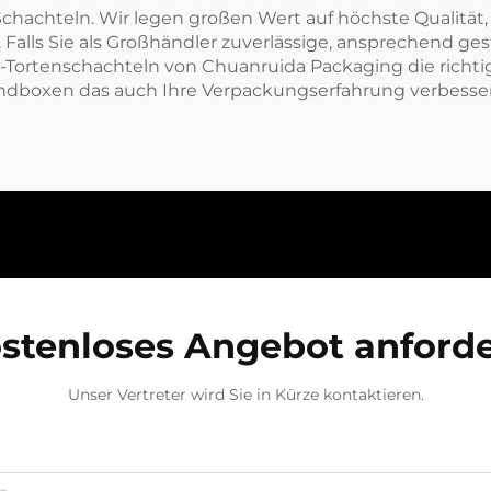
e Schachteln. Wir legen großen Wert auf höchste Quali
Falls Sie als Großhändler zuverlässige, ansprechend ge
r-Tortenschachteln von Chuanruida Packaging die richt
andboxen
das auch Ihre Verpackungserfahrung verbesse
stenloses Angebot anford
Unser Vertreter wird Sie in Kürze kontaktieren.