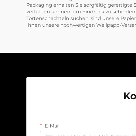
Packaging erhalten Sie sorgfältig gefertigt
vertrauen können, um Eindruck zu schinden. 
Tortenschachteln suchen, sind unsere Papie
Ihnen unsere
hochwertigen Wellpapp-Vers
Ko
E-Mail