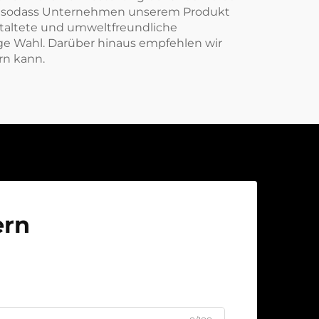
tät, sodass Unternehmen unserem Produkt
staltete und umweltfreundliche
ige Wahl. Darüber hinaus empfehlen wir
rn kann.
ern