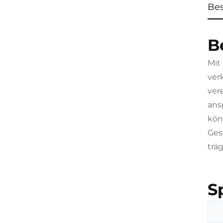
Be
B
Mit
ver
ver
ans
kön
Ges
trä
S