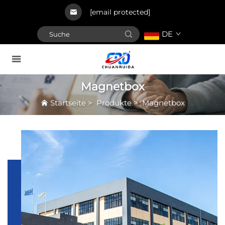
[email protected]
DE
Magnetbox
Startseite
>
Produkte
>
Magnetbox