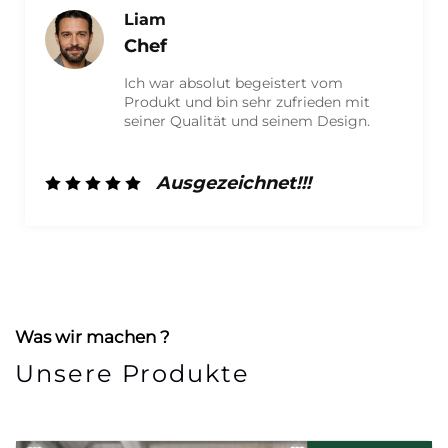
Ich bin Olivia.
Marketing
Ich bin sehr zufrieden mit dem Produkt
und habe eine hochwertige Verpackung
erhalten. Die Mitarbeiter waren äußerst
freundlich und haben hervorragende
Arbeit geleistet. Ich werde auf jeden
Fall zukünftig wieder mit ihnen
Ausgezeichnet!!!
zusammenarbeiten!
Was wir machen ?
Unsere Produkte