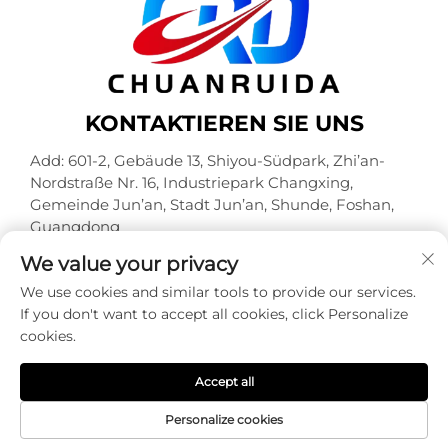
KONTAKTIEREN SIE UNS
Add: 601-2, Gebäude 13, Shiyou-Südpark, Zhi’an-
Nordstraße Nr. 16, Industriepark Changxing,
Gemeinde Jun’an, Stadt Jun’an, Shunde, Foshan,
Guangdong
Tel.:
+86-18320933590
We value your privacy
E-Mail:
[email protected]
We use cookies and similar tools to provide our services.
If you don't want to accept all cookies, click Personalize
cookies.
Urheberrechte © Foshan Chuanruida Verpackung Co.,
Ltd. Alle Rechte vorbehalten -
Datenschutzrichtlinie
Accept all
Personalize cookies