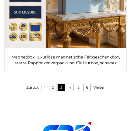
Magnetbox, luxuriöse magnetische Faltgeschenkbox,
starre Pappboxenverpackung für Hutbox, schwarz
Zurück
1
2
3
4
5
6
Weiter