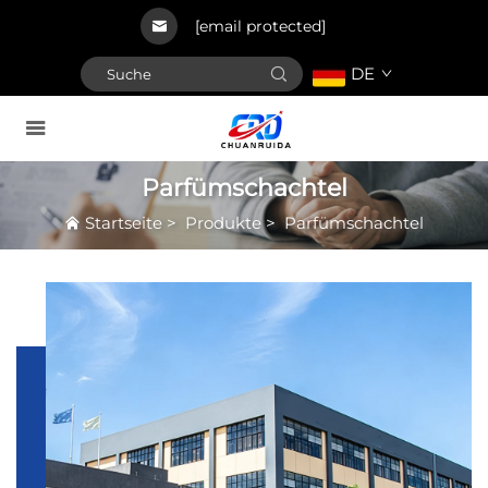
[email protected]
DE
Parfümschachtel
Startseite
>
Produkte
>
Parfümschachtel