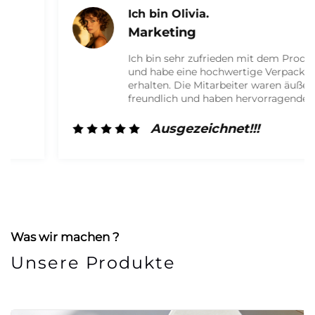
Ich bin Olivia.
Marketing
Ich bin sehr zufrieden mit dem Produkt
und habe eine hochwertige Verpackung
erhalten. Die Mitarbeiter waren äußerst
freundlich und haben hervorragende
Arbeit geleistet. Ich werde auf jeden
Fall zukünftig wieder mit ihnen
Ausgezeichnet!!!
zusammenarbeiten!
Was wir machen ?
Unsere Produkte