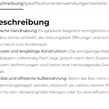
schreibung
Spezifikationen
Anwendungen
Vorteile
eschreibung
fache Handhabung:
Eingebaute Magnete ermöglichen e
 Box sicher schließt; der reibungslose Öffnungs- und 
er Hand zum Kinderspiel.
uste und langlebige Konstruktion:
Das einzigartige Klap
klappen vollständig flach liegt, jedoch nach dem Zusamm
ksam Verformungen und bietet eine hervorragende Druc
lt.
xible und effiziente Aufbewahrung:
Wenn die Box nicht in
ammengeklappt werden, wodurch sie nahezu keinen Plat
l für den Versand großer Mengen oder für eine effizient