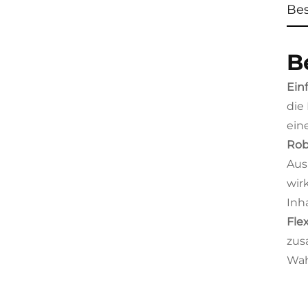
Be
B
Ein
die
ein
Rob
Aus
wir
Inha
Fle
zus
Wah