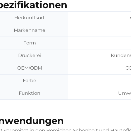
pezifikationen
Herkunftsort
Markenname
Form
Druckerei
Kundens
OEM/ODM
OD
Farbe
Funktion
Umwel
nwendungen
t verbreitet in den Bereichen Schönheit und Hautpf