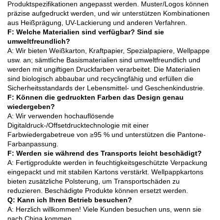
Produktspezifikationen angepasst werden. Muster/Logos können
präzise aufgedruckt werden, und wir unterstützen Kombinationen
aus Heißprägung, UV-Lackierung und anderen Verfahren.
F: Welche Materialien sind verfügbar? Sind sie
umweltfreundlich?
A: Wir bieten Weißkarton, Kraftpapier, Spezialpapiere, Wellpappe
usw. an; sämtliche Basismaterialien sind umweltfreundlich und
werden mit ungiftigen Druckfarben verarbeitet. Die Materialien
sind biologisch abbaubar und recyclingfähig und erfüllen die
Sicherheitsstandards der Lebensmittel- und Geschenkindustrie.
F: Können die gedruckten Farben das Design genau
wiedergeben?
A: Wir verwenden hochauflösende
Digitaldruck-/Offsetdrucktechnologie mit einer
Farbwiedergabetreue von ≥95 % und unterstützen die Pantone-
Farbanpassung.
F: Werden sie während des Transports leicht beschädigt?
A: Fertigprodukte werden in feuchtigkeitsgeschützte Verpackung
eingepackt und mit stabilen Kartons verstärkt. Wellpappkartons
bieten zusätzliche Polsterung, um Transportschäden zu
reduzieren. Beschädigte Produkte können ersetzt werden.
Q: Kann ich Ihren Betrieb besuchen?
A: Herzlich willkommen! Viele Kunden besuchen uns, wenn sie
nach China kommen.