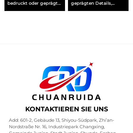
bedruckt oder geprägt
geprägten Details,
auf einer
Metallecken und
samtbezogenen, steifen
Seidenfutter für
Box zur Stärkung der
Premium-Marken
Markenidentität und für
Premium-Verpackung
KONTAKTIEREN SIE UNS
Add: 601-2, Gebäude 13, Shiyou-Südpark, Zhi’an-
Nordstraße Nr. 16, Industriepark Changxing,