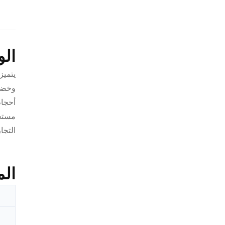
ال
يتميز
وخضع 
أحجام
مستحض
التجا
الم