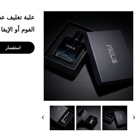
علبة تغليف عط
الفوم أو الإيف
استفسار