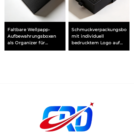
Faltbare Wellpapp-
Schmuckverpackungsbox
Aufbewahrungsboxen
mit individuell
als Organizer für
bedrucktem Logo auf
Kleidung und Garderobe
einer stabilen Box oder
mit stabiler
einer Papierschutzhülle
Konstruktion und
zur Markenerkennung
kompaktem Design