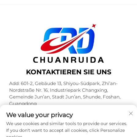
n
KONTAKTIEREN SIE UNS
Add: 601-2, Gebäude 13, Shiyou-Südpark, Zhi’an-
Nordstraße Nr. 16, Industriepark Changxing,
Gemeinde Jun’an, Stadt Jun’an, Shunde, Foshan,
Guangdong
Tel.:
+86-18320933590
We value your privacy
E-Mail:
[email protected]
We use cookies and similar tools to provide our services.
If you don't want to accept all cookies, click Personalize