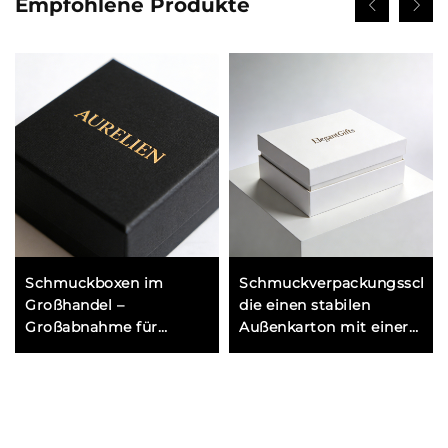
Empfohlene Produkte
Schmuckboxen im
Schmuckverpackungsschach
Großhandel –
die einen stabilen
Großabnahme für
Außenkarton mit einer
Einzelhändler und
weichen inneren
Juweliere, die
Samtschachtel für
erschwingliche und
maximalen Schutz
attraktive Verpackungen
kombiniert
benötigen