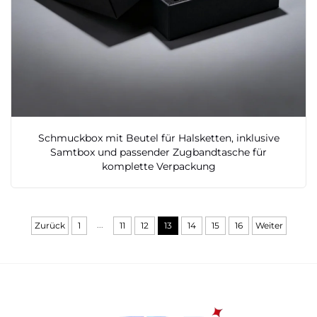
Schmuckbox mit Beutel für Halsketten, inklusive
Samtbox und passender Zugbandtasche für
komplette Verpackung
...
Zurück
1
11
12
13
14
15
16
Weiter