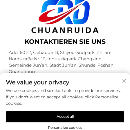
KONTAKTIEREN SIE UNS
Add: 601-2, Gebäude 13, Shiyou-Südpark, Zhi’an-
Nordstraße Nr. 16, Industriepark Changxing,
Gemeinde Jun’an, Stadt Jun’an, Shunde, Foshan,
Guangdong
Tel.:
+86-18320933590
We value your privacy
E-Mail:
[email protected]
We use cookies and similar tools to provide our services.
If you don't want to accept all cookies, click Personalize
cookies.
Urheberrechte © Foshan Chuanruida Verpackung Co.,
Ltd. Alle Rechte vorbehalten -
Datenschutzrichtlinie
Accept all
Personalize cookies